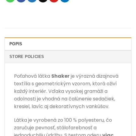
POPIS
STORE POLICIES
Poťahová látka
Shaker
je výrazná dizajnová
textília s geometrickým vzorom, ktorá oživí
každý interiér. Vďaka vysokej gramáži a
odolnosti je vhodná na čalúnenie sedačiek,
kresiel, lavíc aj dekoratívnych vankúšov.
Látka je vyrobená zo 100 % polyesteru, čo
zaručuje pevnosť, stálofarebnosť a
jednoduchšiu údržbu. S testom oderu
viac