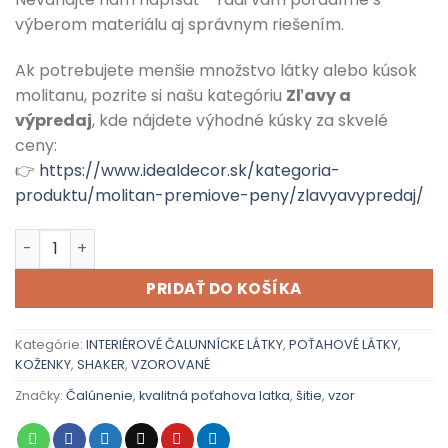
výberom materiálu aj správnym riešením.
Ak potrebujete menšie množstvo látky alebo kúsok
molitanu, pozrite si našu kategóriu
Zľavy a
výpredaj
, kde nájdete výhodné kúsky za skvelé
ceny:
👉
https://www.idealdecor.sk/kategoria-
produktu/molitan-premiove-peny/zlavyavypredaj/
množstvo SHAKER 19
PRIDAŤ DO KOŠÍKA
Kategórie:
INTERIÉROVÉ ČALUNNÍCKE LÁTKY
,
POŤAHOVÉ LÁTKY,
KOŽENKY
,
SHAKER
,
VZOROVANÉ
Značky:
Čalúnenie
,
kvalitná poťahova latka
,
šitie
,
vzor