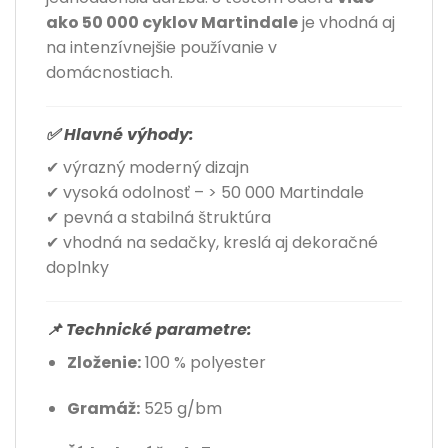
ako 50 000 cyklov Martindale
je vhodná aj
na intenzívnejšie používanie v
domácnostiach.
✅ Hlavné výhody:
✔ výrazný moderný dizajn
✔ vysoká odolnosť – > 50 000 Martindale
✔ pevná a stabilná štruktúra
✔ vhodná na sedačky, kreslá aj dekoračné
doplnky
📌 Technické parametre:
Zloženie:
100 % polyester
Gramáž:
525 g/bm