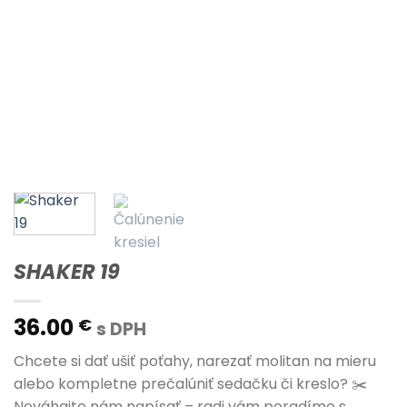
SHAKER 19
36.00
€
s DPH
Chcete si dať ušiť poťahy, narezať molitan na mieru
alebo kompletne prečalúniť sedačku či kreslo? ✂️
Neváhajte nám napísať – radi vám poradíme s