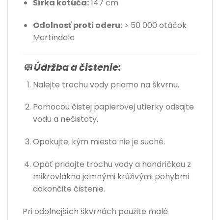
Šírka kotúča:
147 cm
Odolnosť proti oderu:
> 50 000 otáčok
Martindale
🧼 Údržba a čistenie:
Nalejte trochu vody priamo na škvrnu.
Pomocou čistej papierovej utierky odsajte
vodu a nečistoty.
Opakujte, kým miesto nie je suché.
Opäť pridajte trochu vody a handričkou z
mikrovlákna jemnými krúživými pohybmi
dokončite čistenie.
Pri odolnejších škvrnách použite malé