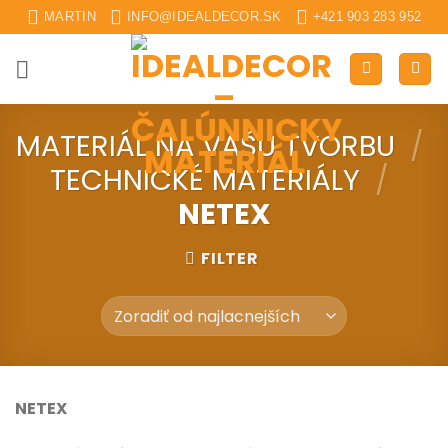
Skip
MARTIN
INFO@IDEALDECOR.SK
+421 903 283 952
to
content
MATERIÁL NA VAŠU TVORBU
/
TECHNICKÉ MATERIÁLY
/
NETEX
FILTER
NETEX