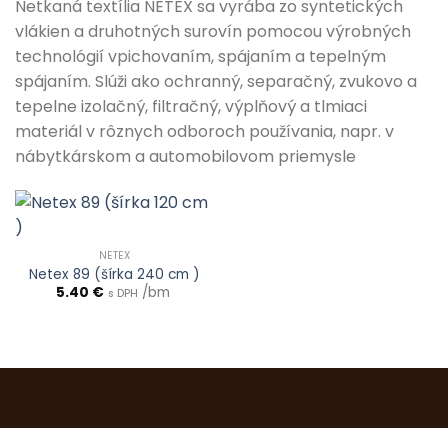
Netkaná textília NETEX sa vyrába zo syntetických
vlákien a druhotných surovín pomocou výrobných
technológií vpichovaním, spájaním a tepelným
spájaním. Slúži ako ochranný, separačný, zvukovo a
tepelne izolačný, filtračný, výplňový a tlmiaci
materiál v rôznych odboroch používania, napr. v
nábytkárskom a automobilovom priemysle
NETEX
Netex 89 (šírka 240 cm )
5.40
€
/bm
s DPH