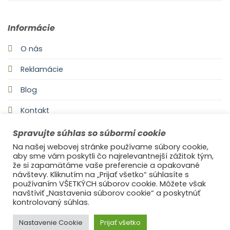
Informácie
O nás
Reklamácie
Blog
Kontakt
Spravujte súhlas so súbormi cookie
Na našej webovej stránke používame súbory cookie,
aby sme vám poskytli čo najrelevantnejší zážitok tým,
že si zapamätáme vaše preferencie a opakované
návštevy. Kliknutím na „Prijať všetko“ súhlasíte s
používaním VŠETKÝCH súborov cookie. Môžete však
navštíviť „Nastavenia súborov cookie“ a poskytnúť
©2021
Ufonaut - Webcreation
kontrolovaný súhlas.
OCHRANA OSOBNÝCH ÚDAJOV
Nastavenie Cookie
Prijať všetko