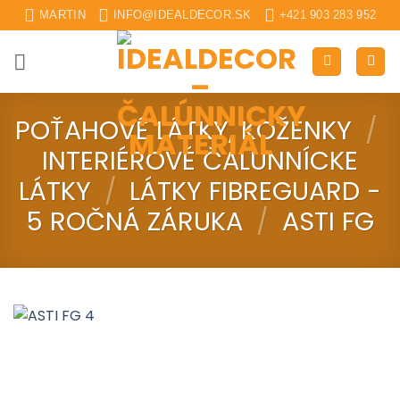
Skip
MARTIN
INFO@IDEALDECOR.SK
+421 903 283 952
to
content
POŤAHOVÉ LÁTKY, KOŽENKY
/
INTERIÉROVÉ ČALUNNÍCKE
LÁTKY
/
LÁTKY FIBREGUARD -
5 ROČNÁ ZÁRUKA
/
ASTI FG