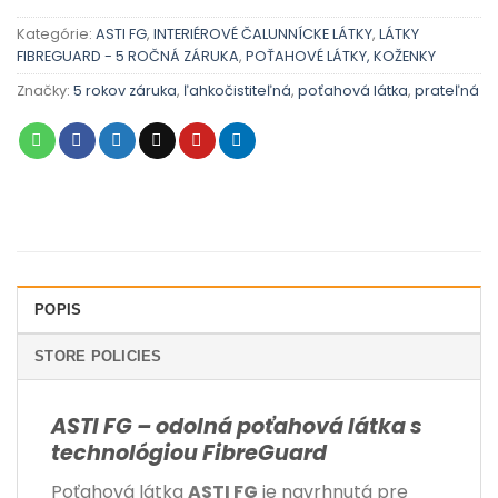
Kategórie:
ASTI FG
,
INTERIÉROVÉ ČALUNNÍCKE LÁTKY
,
LÁTKY
FIBREGUARD - 5 ROČNÁ ZÁRUKA
,
POŤAHOVÉ LÁTKY, KOŽENKY
Značky:
5 rokov záruka
,
ľahkočistiteľná
,
poťahová látka
,
prateľná
POPIS
STORE POLICIES
ASTI FG – odolná poťahová látka s
technológiou FibreGuard
Poťahová látka
ASTI FG
je navrhnutá pre