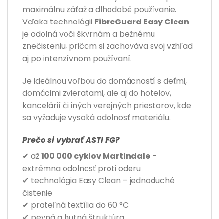
maximálnu záťaž a dlhodobé používanie.
Vďaka technológii
FibreGuard Easy Clean
je odolná voči škvrnám a bežnému
znečisteniu, pričom si zachováva svoj vzhľad
aj po intenzívnom používaní.
Je ideálnou voľbou do domácností s deťmi,
domácimi zvieratami, ale aj do hotelov,
kancelárií či iných verejných priestorov, kde
sa vyžaduje vysoká odolnosť materiálu.
Prečo si vybrať ASTI FG?
✔ až
100 000 cyklov Martindale
–
extrémna odolnosť proti oderu
✔ technológia Easy Clean – jednoduché
čistenie
✔ prateľná textília do 60 °C
✔ pevná a hutná štruktúra