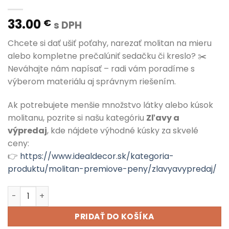
33.00
€
s DPH
Chcete si dať ušiť poťahy, narezať molitan na mieru
alebo kompletne prečalúniť sedačku či kreslo? ✂️
Neváhajte nám napísať – radi vám poradíme s
výberom materiálu aj správnym riešením.
Ak potrebujete menšie množstvo látky alebo kúsok
molitanu, pozrite si našu kategóriu
Zľavy a
výpredaj
, kde nájdete výhodné kúsky za skvelé
ceny:
👉
https://www.idealdecor.sk/kategoria-
produktu/molitan-premiove-peny/zlavyavypredaj/
množstvo ASTI FG 04 Emerald
PRIDAŤ DO KOŠÍKA