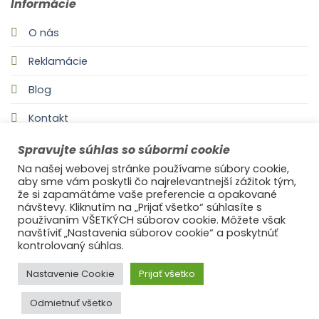
Informácie
O nás
Reklamácie
Blog
Kontakt
Spravujte súhlas so súbormi cookie
Na našej webovej stránke používame súbory cookie,
aby sme vám poskytli čo najrelevantnejší zážitok tým,
že si zapamätáme vaše preferencie a opakované
návštevy. Kliknutím na „Prijať všetko“ súhlasíte s
používaním VŠETKÝCH súborov cookie. Môžete však
navštíviť „Nastavenia súborov cookie“ a poskytnúť
©2021
Ufonaut - Webcreation
kontrolovaný súhlas.
OCHRANA OSOBNÝCH ÚDAJOV
Nastavenie Cookie
Prijať všetko
Odmietnuť všetko
© 2025
s láskou Ideal Decor