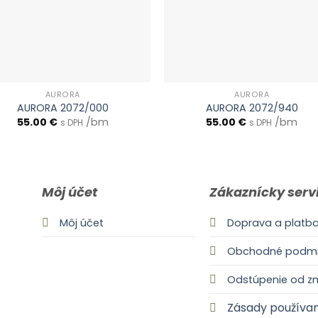
AURORA
AURORA
AURORA 2072/000
AURORA 2072/940
55.00
€
/bm
55.00
€
/bm
s DPH
s DPH
Môj účet
Zákaznícky serv
Môj účet
Doprava a platb
Obchodné podmi
Odstúpenie od z
Zásady používan