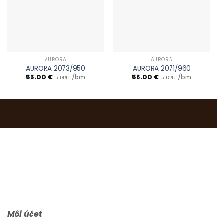
AURORA
AURORA
AURORA 2073/950
AURORA 2071/960
55.00
€
/bm
55.00
€
/bm
s DPH
s DPH
0903 283 952
info@idealdecor.sk
Môj účet