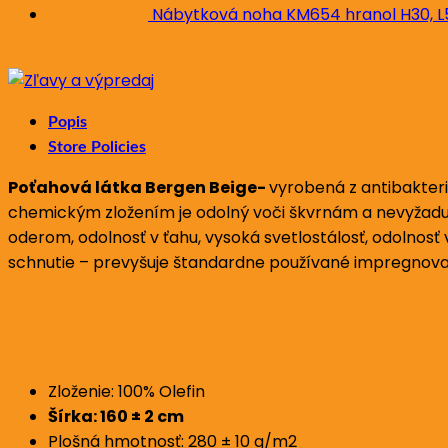
Nábytková noha KM654 hranol H30, 
Popis
Store Policies
Poťahová látka Bergen Beige-
vyrobená z antibakteri
chemickým zložením je odolný voči škvrnám a nevyžadu
oderom, odolnosť v ťahu, vysoká svetlostálosť, odolnos
schnutie – prevyšuje štandardne používané impregnované
Zloženie: 100% Olefin
Šírka: 160 ± 2 cm
Plošná hmotnosť: 280 ± 10 g/m2