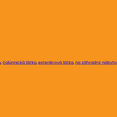
n
,
čalúnnická látka
,
exteriérová látka
,
na záhradný nábyto