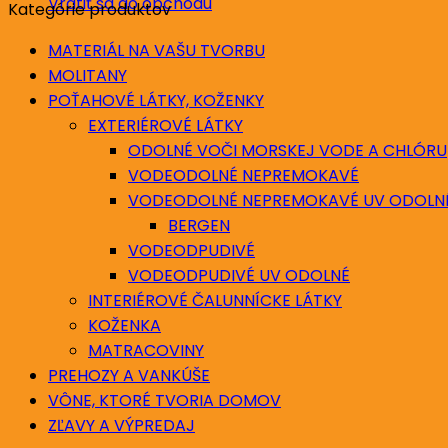
Vrátiť sa do obchodu
Kategórie produktov
MATERIÁL NA VAŠU TVORBU
MOLITANY
POŤAHOVÉ LÁTKY, KOŽENKY
EXTERIÉROVÉ LÁTKY
ODOLNÉ VOČI MORSKEJ VODE A CHLÓRU
VODEODOLNÉ NEPREMOKAVÉ
VODEODOLNÉ NEPREMOKAVÉ UV ODOLN
BERGEN
VODEODPUDIVÉ
VODEODPUDIVÉ UV ODOLNÉ
INTERIÉROVÉ ČALUNNÍCKE LÁTKY
KOŽENKA
MATRACOVINY
PREHOZY A VANKÚŠE
VÔNE, KTORÉ TVORIA DOMOV
ZĽAVY A VÝPREDAJ