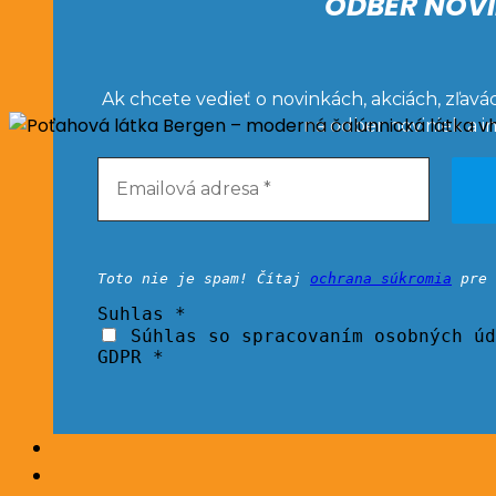
ODBER NOVI
Ak chcete vedieť o novinkách, akciách, zľavá
na odber noviniek a i
Toto nie je spam! Čítaj
ochrana súkromia
pre 
Suhlas
*
Súhlas so spracovaním osobných úd
GDPR *