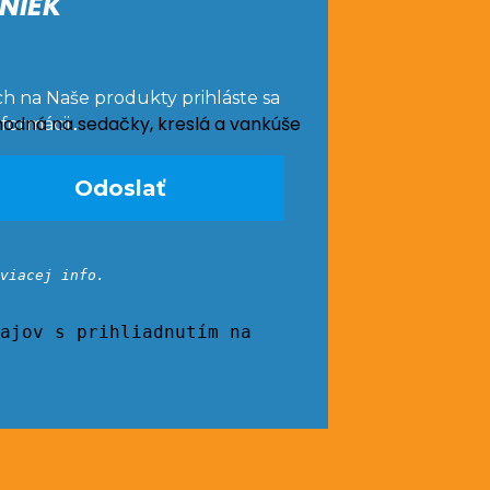
NIEK
ch na Naše produkty prihláste sa
nformácii
.
viacej info.
ajov s prihliadnutím na