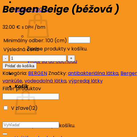
Bergen Beige (béžová )
Košík /
0.00
€
32.00
€
/bm
s DPH
Minimálny odber: 100 (cm)
Žiadne produkty v košíku.
Výsledná cena
množstvo
Vrátiť sa do obchodu
Bergen
Pridať do košíka
Beige
Kategória:
BERGEN
Značky:
antibakteriálna látka
,
Berge
(béžová
vankúše
,
vodeodolná látka
,
výpredaj látky
Košík
)
Filter produktov
V zľave
(12)
Hľadať:
Žiadne produkty v košíku.