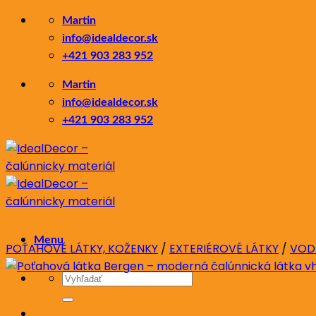
Skip
Martin
to
info@idealdecor.sk
content
+421 903 283 952
Martin
info@idealdecor.sk
+421 903 283 952
Menu
POŤAHOVÉ LÁTKY, KOŽENKY
/
EXTERIÉROVÉ LÁTKY
/
VOD
Hľadať: