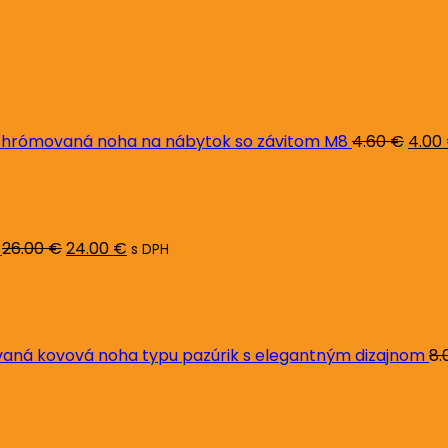
Pôvo
cena
bola:
4.60 
hrómovaná noha na nábytok so závitom M8
4.60
€
4.00
Pôvodná
Aktuálna
cena
cena
bola:
je:
26.00 €.
24.00 €.
26.00
€
24.00
€
s DPH
ná kovová noha typu pazúrik s elegantným dizajnom
8.
Pôvodná
Aktuálna
cena
cena
bola:
je: