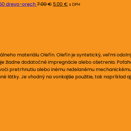
7.00 €.
5.00 €.
L50 drevo-orech
7.00
€
5.00
€
s DPH
álneho materiálu Olefín. Olefín je syntetický, veľmi odol
je žiadne dodatočné impregnácie alebo ošetrenia. Poťa
ť voči pretrhnutiu alebo inému neželanému mechanickému 
 látky. Je vhodný na vonkajšie použitie, tak napríklad a