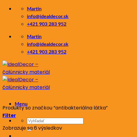
Skip
Martin
to
info@idealdecor.sk
content
+421 903 283 952
Martin
info@idealdecor.sk
+421 903 283 952
Menu
Produkty so značkou “antibakteriálna látka”
Filter
Hľadať:
Zoradené
Zobrazuje sa 6 výsledkov
podľa