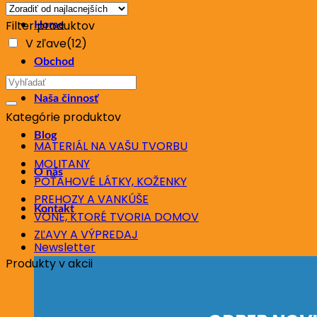
ceny:
Filter produktov
Home
od
V zľave
(12)
najnižšej
Obchod
po
Hľadať:
najvyššiu
Naša činnosť
Kategórie produktov
Blog
MATERIÁL NA VAŠU TVORBU
MOLITANY
O nás
POŤAHOVÉ LÁTKY, KOŽENKY
PREHOZY A VANKÚŠE
Kontakt
VÔNE, KTORÉ TVORIA DOMOV
ZĽAVY A VÝPREDAJ
Newsletter
Produkty v akcii