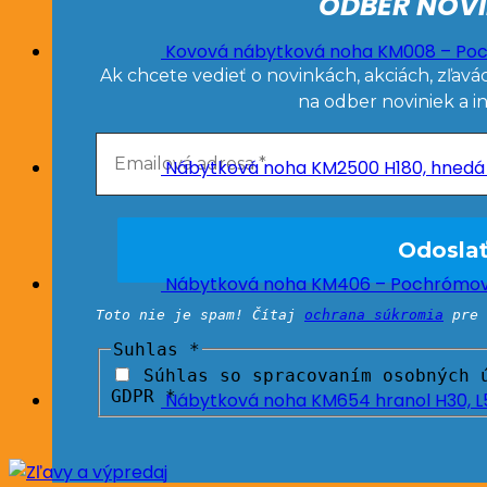
ODBER NOVI
Kovová nábytková noha KM008 – Poc
Ak chcete vedieť o novinkách, akciách, zľavá
na odber noviniek a i
Nábytková noha KM2500 H180, hnedá
Nábytková noha KM406 – Pochrómova
Toto nie je spam! Čítaj
ochrana súkromia
pre 
Suhlas
*
Súhlas so spracovaním osobných ú
GDPR *
Nábytková noha KM654 hranol H30, 