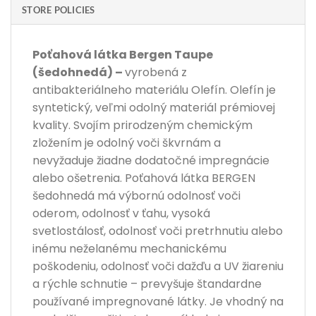
STORE POLICIES
Poťahová látka Bergen Taupe
(šedohnedá) –
vyrobená z
antibakteriálneho materiálu Olefín. Olefín je
syntetický, veľmi odolný materiál prémiovej
kvality. Svojím prirodzeným chemickým
zložením je odolný voči škvrnám a
nevyžaduje žiadne dodatočné impregnácie
alebo ošetrenia. Poťahová látka BERGEN
šedohnedá má výbornú odolnosť voči
oderom, odolnosť v ťahu, vysoká
svetlostálosť, odolnosť voči pretrhnutiu alebo
inému neželanému mechanickému
poškodeniu, odolnosť voči dažďu a UV žiareniu
a rýchle schnutie – prevyšuje štandardne
používané impregnované látky. Je vhodný na