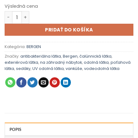
Výsledná cena
množstvo Bergen Taupe (šedohnedá)
PRIDAŤ DO KOŠÍKA
Kategória:
BERGEN
Značky:
antibakteriálna látka
,
Bergen
,
čalúnnická látka
,
exteriérová látka
,
na záhradný nábytok
,
odolná látka
,
poťahová
látka
,
sedáky
,
UV odolná látka
,
vankúše
,
vodeodolná látka
POPIS