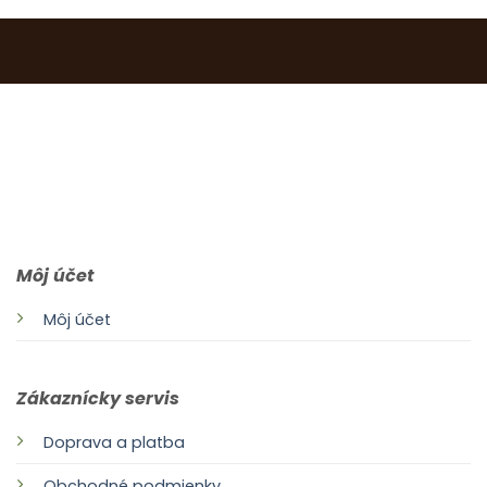
0903 283 952
info@idealdecor.sk
Môj účet
Môj účet
Zákaznícky servis
Doprava a platba
Obchodné podmienky