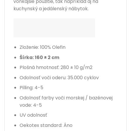
vonkajšie použitie, tak napríklad aj na
kuchynský a jedálenský nábytok.
Zloženie: 100% Olefin
Šírka: 160 ± 2 cm
Plošná hmotnosť: 280 ± 10 g/m2
Odolnosť voči oderu
: 35.000 cyklov
Pilling: 4-5
Odolnosť farby voči morskej / bazénovej
vode: 4-5
UV odolnosť
Oekotex standard: Áno