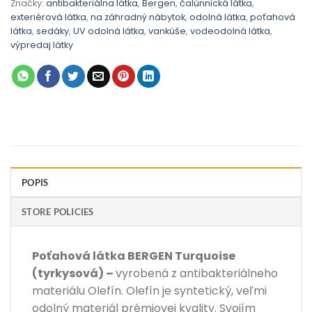
Značky:
antibakteriálna látka
,
Bergen
,
čalúnnická látka
,
exteriérová látka
,
na záhradný nábytok
,
odolná látka
,
poťahová
látka
,
sedáky
,
UV odolná látka
,
vankúše
,
vodeodolná látka
,
výpredaj látky
POPIS
STORE POLICIES
Poťahová látka BERGEN Turquoise
(tyrkysová) –
vyrobená z antibakteriálneho
materiálu Olefín. Olefín je syntetický, veľmi
odolný materiál prémiovej kvality. Svojím