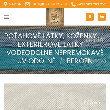
Skip
MARTIN
INFO@IDEALDECOR.SK
+421 903 283 952
to
content
POŤAHOVÉ LÁTKY, KOŽENKY
/
EXTERIÉROVÉ LÁTKY
/
VODEODOLNÉ NEPREMOKAVÉ
UV ODOLNÉ
/
BERGEN