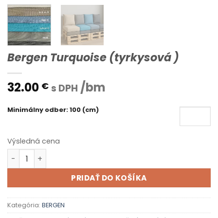
Bergen Turquoise (tyrkysová )
32.00
/bm
€
s DPH
Minimálny odber: 100 (cm)
Výsledná cena
množstvo Bergen Turquoise (tyrkysová )
PRIDAŤ DO KOŠÍKA
Kategória:
BERGEN