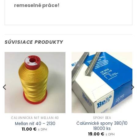
remeselné práce!
SÚVISIACE PRODUKTY
ČALUNNÍCKA NIŤ MELLAN 40
SPONY BEA
Čalúnnické spony 380/10
Mellan niť 40 – 2130
18000 ks
11.00
€
s DPH
19.00
€
s DPH