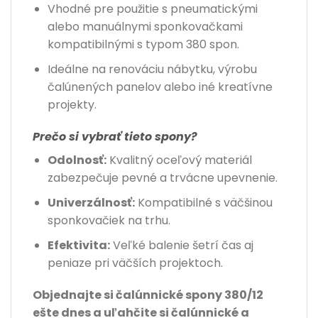
Vhodné pre použitie s pneumatickými
alebo manuálnymi sponkovačkami
kompatibilnými s typom 380 spon.
Ideálne na renováciu nábytku, výrobu
čalúnených panelov alebo iné kreatívne
projekty.
Prečo si vybrať tieto spony?
Odolnosť:
Kvalitný oceľový materiál
zabezpečuje pevné a trvácne upevnenie.
Univerzálnosť:
Kompatibilné s väčšinou
sponkovačiek na trhu.
Efektivita:
Veľké balenie šetrí čas aj
peniaze pri väčších projektoch.
Objednajte si čalúnnické spony 380/12
ešte dnes a uľahčite si čalúnnické a