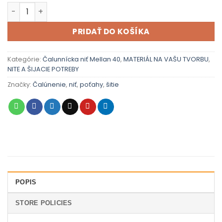
množstvo Mellan niť 40 - 2155 (Kópia)
PRIDAŤ DO KOŠÍKA
Kategórie:
Čalunnícka niť Mellan 40
,
MATERIÁL NA VAŠU TVORBU
,
NITE A ŠIJACIE POTREBY
Značky:
Čalúnenie
,
niť
,
poťahy
,
šitie
POPIS
STORE POLICIES