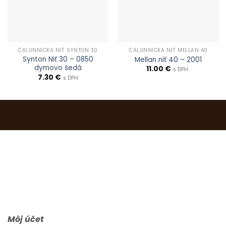
ČALUNNÍCKA NIŤ SYNTON 30
ČALUNNÍCKA NIŤ MELLAN 40
Synton Niť 30 – 0850
Mellan niť 40 – 2001
dymovo šedá
11.00
€
s DPH
7.30
€
s DPH
0903 283 952
info@idealdecor.sk
Môj účet