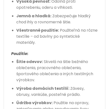
Vysoká pevnosť:
Odolná proti
opotrebeniu, oderu a vlhkosti.
Jemná a hladká:
Zabezpečuje hladký
chod ihly a rovnomerné šitie.
Všestranné použitie:
Použiteľná na rôzne
textílie – od bavlny po syntetické
materiály.
Použitie:
Šitie odevov:
Skvelá na šitie bežného
oblečenia, pracovného oblečenia,
športového oblečenia a iných textilných
výrobkov.
Výroba domácich textílií:
Závesy,
obrusy, vankúše, posteľné prádlo.
Údržba výrobkov:
Použitie na opravy,
zatepľovanie alebo zpevňovanie švov.