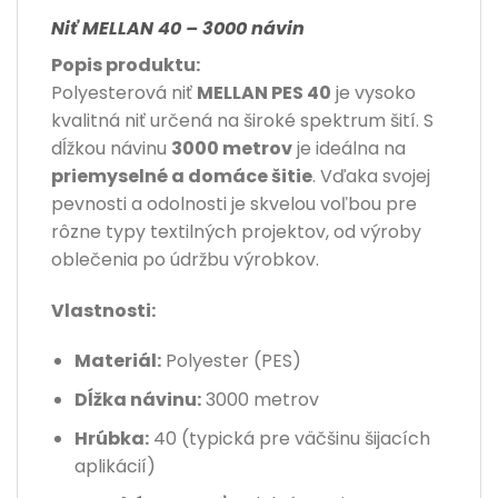
Niť MELLAN 40 – 3000 návin
Popis produktu:
Polyesterová niť
MELLAN PES 40
je vysoko
kvalitná niť určená na široké spektrum šití. S
dĺžkou návinu
3000 metrov
je ideálna na
priemyselné a domáce šitie
. Vďaka svojej
pevnosti a odolnosti je skvelou voľbou pre
rôzne typy textilných projektov, od výroby
oblečenia po údržbu výrobkov.
Vlastnosti:
Materiál:
Polyester (PES)
Dĺžka návinu:
3000 metrov
Hrúbka:
40 (typická pre väčšinu šijacích
aplikácií)