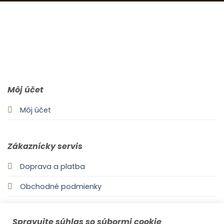
0903 283 952
info@idealdecor.sk
Môj účet
Môj účet
Zákaznícky servis
Doprava a platba
Obchodné podmienky
Odstúpenie od zmluvy
Spravujte súhlas so súbormi cookie