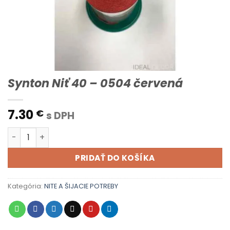
Synton Niť 40 – 0504 červená
7.30
€
s DPH
množstvo Synton Niť 40 - 0504 červená
PRIDAŤ DO KOŠÍKA
Kategória:
NITE A ŠIJACIE POTREBY