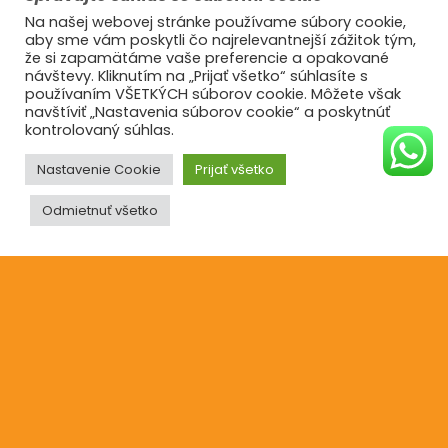
Zásady používania súborov cookie
Na našej webovej stránke používame súbory cookie,
aby sme vám poskytli čo najrelevantnejší zážitok tým,
že si zapamätáme vaše preferencie a opakované
návštevy. Kliknutím na „Prijať všetko“ súhlasíte s
Informácie
používaním VŠETKÝCH súborov cookie. Môžete však
navštíviť „Nastavenia súborov cookie“ a poskytnúť
O nás
kontrolovaný súhlas.
Reklamácie
Nastavenie Cookie
Prijať všetko
Blog
Odmietnuť všetko
Kontakt
©2021
Ufonaut - Webcreation
OCHRANA OSOBNÝCH ÚDAJOV