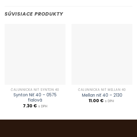
SÚVISIACE PRODUKTY
ČALUNNÍCKA NIŤ SYNTON 40
ČALUNNÍCKA NIŤ MELLAN 40
Synton Niť 40 – 0575
Mellan niť 40 – 2130
fialová
11.00
€
s DPH
7.30
€
s DPH