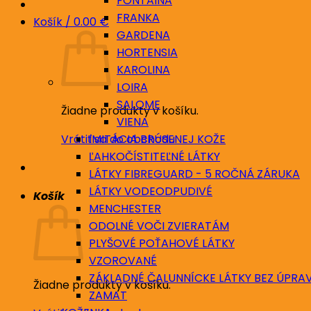
FONTAINA
FRANKA
Košík /
0.00
€
GARDENA
HORTENSIA
KAROLINA
LOIRA
SALOME
Žiadne produkty v košíku.
VIENA
Vrátiť sa do obchodu
IMITÁCIA BRÚSENEJ KOŽE
ĽAHKOČÍSTITEĽNÉ LÁTKY
LÁTKY FIBREGUARD - 5 ROČNÁ ZÁRUKA
LÁTKY VODEODPUDIVÉ
Košík
MENCHESTER
ODOLNÉ VOČI ZVIERATÁM
PLYŠOVÉ POŤAHOVÉ LÁTKY
VZOROVANÉ
ZÁKLADNÉ ČALUNNÍCKE LÁTKY BEZ ÚPRA
Žiadne produkty v košíku.
ZAMAT