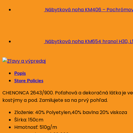
Nábytková noha KM406 – Pochrómova
Nábytková noha KM654 hranol H30, 
Popis
Store Policies
CHENONCA 2643/900. Poťahová a dekoračná látka je veľmi 
kostýmy a pod. Zamilujete sa na prvý pohľad.
Zloženie: 40% Polyetylen,40% bavlna 20% viskoza
Šírka: 150cm
Hmotnosť: 510g/m