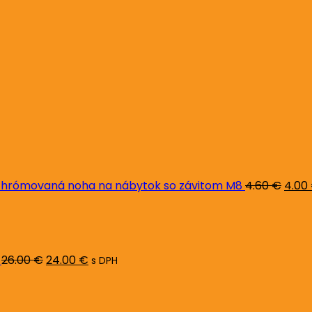
Pôvo
cena
bola:
4.60 
hrómovaná noha na nábytok so závitom M8
4.60
€
4.00
Pôvodná
Aktuálna
cena
cena
bola:
je:
26.00 €.
24.00 €.
26.00
€
24.00
€
s DPH