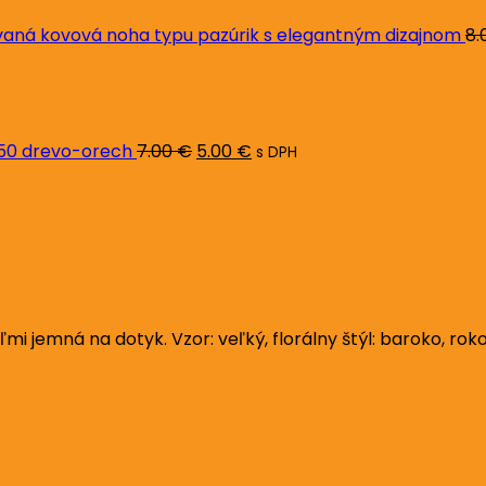
ná kovová noha typu pazúrik s elegantným dizajnom
8.
Pôvodná
Aktuálna
cena
cena
bola:
je:
7.00 €.
5.00 €.
L50 drevo-orech
7.00
€
5.00
€
s DPH
jemná na dotyk. Vzor: veľký, florálny štýl: baroko, rokok