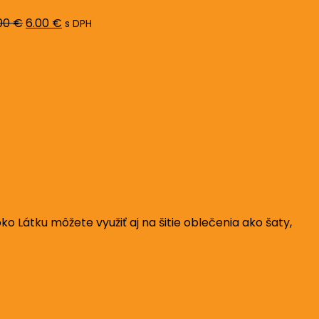
8.00 €.
6.00 €.
00
€
6.00
€
s DPH
o Látku môžete využiť aj na šitie oblečenia ako šaty,