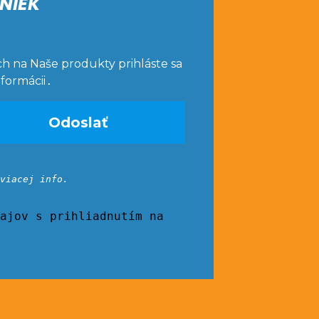
NIEK
ch na Naše produkty prihláste sa
nformácii
.
viacej info.
ajov s prihliadnutím na