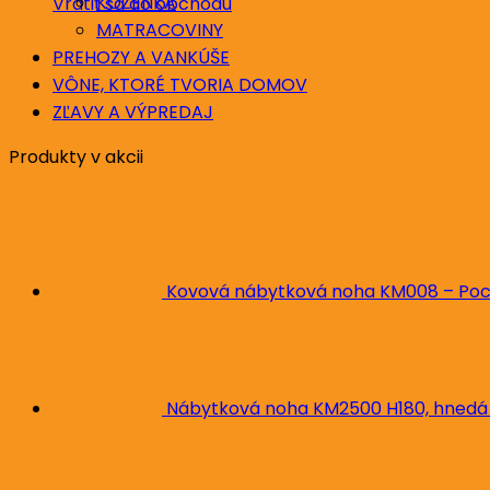
KOŽENKA
Vrátiť sa do obchodu
MATRACOVINY
PREHOZY A VANKÚŠE
VÔNE, KTORÉ TVORIA DOMOV
ZĽAVY A VÝPREDAJ
Produkty v akcii
Kovová nábytková noha KM008 – Poc
Nábytková noha KM2500 H180, hnedá