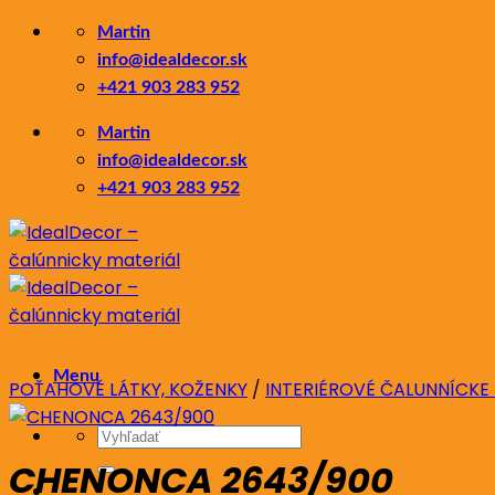
Skip
Martin
to
info@idealdecor.sk
content
+421 903 283 952
Martin
info@idealdecor.sk
+421 903 283 952
Menu
POŤAHOVÉ LÁTKY, KOŽENKY
/
INTERIÉROVÉ ČALUNNÍCKE
Hľadať:
CHENONCA 2643/900