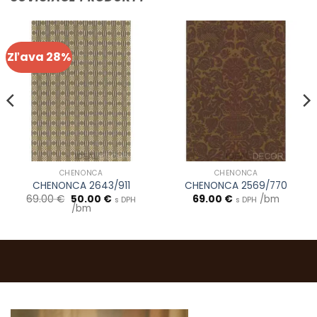
Zľava 28%
CHENONCA
CHENONCA
CHENONCA 2643/911
CHENONCA 2569/770
Pôvodná
Aktuálna
69.00
€
50.00
€
69.00
€
/bm
s DPH
s DPH
cena
cena
/bm
bola:
je:
69.00 €.
50.00 €.