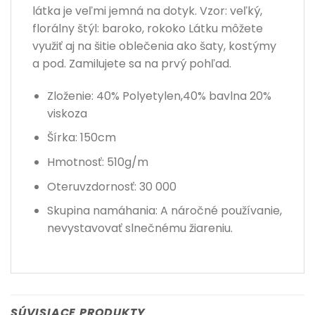
látka je veľmi jemná na dotyk. Vzor: veľký,
florálny štýl: baroko, rokoko Látku môžete
využiť aj na šitie oblečenia ako šaty, kostýmy
a pod. Zamilujete sa na prvý pohľad.
Zloženie: 40% Polyetylen,40% bavlna 20%
viskoza
Šírka: 150cm
Hmotnosť: 510g/m
Oteruvzdornosť: 30 000
Skupina namáhania: A náročné používanie,
nevystavovať slnečnému žiareniu.
SÚVISIACE PRODUKTY