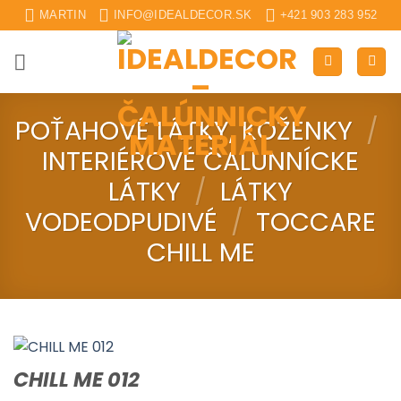
Skip
MARTIN
INFO@IDEALDECOR.SK
+421 903 283 952
to
content
POŤAHOVÉ LÁTKY, KOŽENKY
/
INTERIÉROVÉ ČALUNNÍCKE
LÁTKY
/
LÁTKY
VODEODPUDIVÉ
/
TOCCARE
CHILL ME
CHILL ME 012