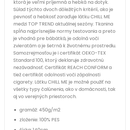
ktorá je veľmi príjemná a hebká na dotyk.
Súlad týchto dvoch dôležitých kritérií, ako je
pevnosť a hebkosť zaraďuje látku CHILL ME
medzi TOP TREND aktuálnej sezóny. Tkanina
spĺňa najprísnejšie normy testovania a preto
je vhodná pre bábätká, je odolná voči
zvieratám a je šetrná k životnému prostrediu.
Samozrejmosťou je i certifikát OEKO-TEX
Standard 100, ktorý deklaruje zdravotnú
nezávadnosť. Certifikát REACH CONFORM a
tiež certifikát odolnosti voči zápalnosti
cigarety. Látku CHILL ME je možné použiť na
všetky typy čalúnenia, ako v domácnosti, tak
aj vo verejných priestoroch.
gramáž: 450g/m2
zloženie: 100% PES
šírka: 140cm