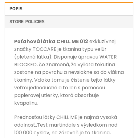
POPIS
STORE POLICIES
Poťahová látka CHILL ME 012
exkluzívnej
značky TOCCARE je tkanina typu velúr
(pletená látka). Disponuje úpravou WATER
BLOCKED, čo znamená, že vyliata tekutina
zostane na povrchu a nevsiakne sa do vlákna
tkaniny. Vďaka tomu je čistenie tejto látky
veľmi jednoduché a to len s pomocou
papierovej utierky, ktorá absorbuje
kvapalinu.
Prednosťou látky CHILL ME je najmä vysoká
odolnosť.,Test martindale s výsledkom nad
100 000 cyklov, no zároveň je to tkanina,