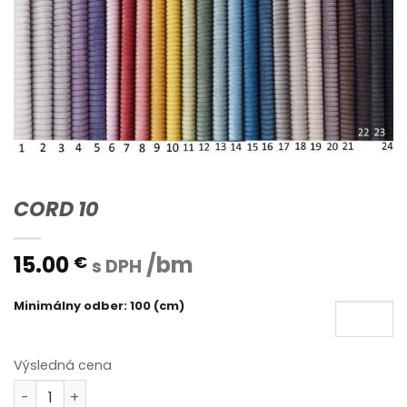
CORD 10
15.00
/bm
€
s DPH
Minimálny odber: 100 (cm)
Výsledná cena
množstvo CORD 10