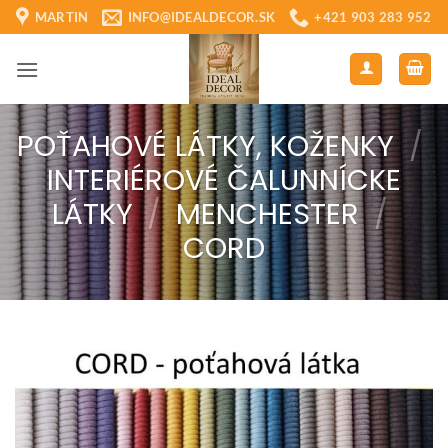
Skip
MARTIN
INFO@IDEALDECOR.SK
+421 903 283 952
to
content
POŤAHOVÉ LÁTKY, KOŽENKY
/
INTERIÉROVÉ ČALUNNÍCKE
LÁTKY
/
MENCHESTER
/
CORD