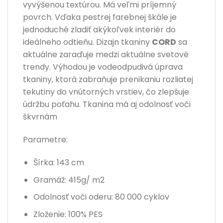
vyvýšenou textúrou. Má veľmi príjemný
povrch. Vďaka pestrej farebnej škále je
jednoduché zladiť akýkoľvek interiér do
ideálneho odtieňu. Dizajn tkaniny
CORD
sa
aktuálne zaraďuje medzi aktuálne svetové
trendy. Výhodou je vodeodpudivá úprava
tkaniny, ktorá zabraňuje prenikaniu rozliatej
tekutiny do vnútorných vrstiev, čo zlepšuje
údržbu poťahu. Tkanina má aj odolnosť voči
škvrnám
Parametre:
Šírka: 143 cm
Gramáž: 415g/ m2
Odolnosť voči oderu: 80 000 cyklov
Zloženie: 100
% PES