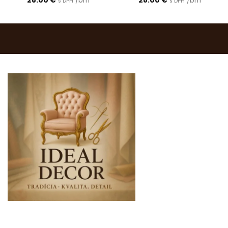
28.00
€
/bm
28.00
€
/bm
s DPH
s DPH
0903 283 952
info@idealdecor.sk