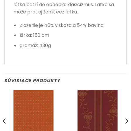
látka patrí do obdobia: klasicizmus. Látka sa
môže prať aj žehliť cez látku.
Zloženie je 46% viskoza a 54% bavlna
šírka: 150 cm
gramáž: 430g
SÚVISIACE PRODUKTY