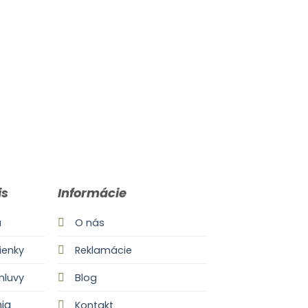
FONTA
FONTAINA 
59.00
€
s
is
Informácie
a
O nás
enky
Reklamácie
mluvy
Blog
ia
Kontakt