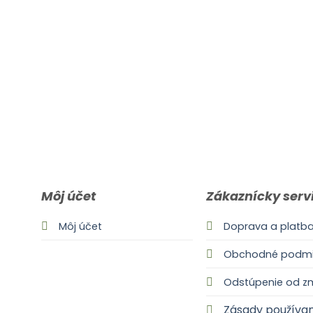
Môj účet
Zákaznícky serv
Môj účet
Doprava a platb
Obchodné podmi
Odstúpenie od z
Zásady používan