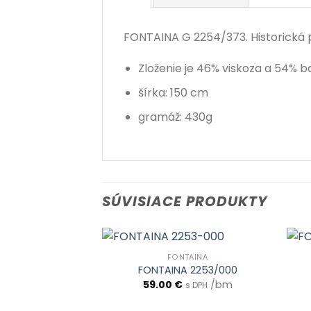
FONTAINA G 2254/373. Historická po
Zloženie je 46% viskoza a 54% b
šírka: 150 cm
gramáž: 430g
SÚVISIACE PRODUKTY
FONTAINA
FONTAINA 2253/000
59.00
€
/bm
s DPH