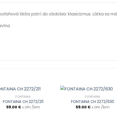
ťahová látka patrí do obdobia: klasicizmus. Látka sa môže 
avlna
FONTAINA
FONTAINA
FONTAINA CH 2272/211
FONTAINA CH 2272/630
59.00
€
/bm
59.00
€
/bm
s DPH
s DPH