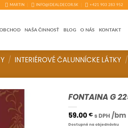
MARTIN
INFO@IDEALDECOR.SK
+421 903 283 952
OBCHOD
NAŠA ČINNOSŤ
BLOG
O NÁS
KONTAKT
KY
/
INTERIÉROVÉ ČALUNNÍCKE LÁTKY
/
FONTAINA G 22
59.00
/bm
€
s DPH
Dostupné na objednávku