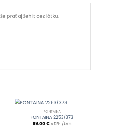
prať aj žehliť cez látku.
FONTAINA
FONTAINA 2253/373
59.00
€
/bm
s DPH