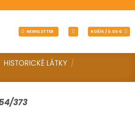
NEWSLETTER
KOŠÍK /
0.00
€
HISTORICKÉ LÁTKY
/
54/373