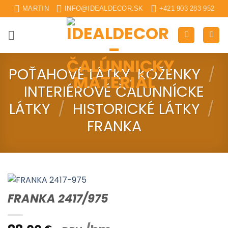
Skip
MARTIN
INFO@IDEALDECOR.SK
+421 903 283 952
to
content
POŤAHOVÉ LÁTKY, KOŽENKY
/
INTERIÉROVÉ ČALUNNÍCKE
LÁTKY
/
HISTORICKÉ LÁTKY
/
FRANKA
FRANKA 2417/975