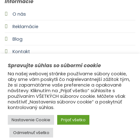
Informácie
O nás
Reklamácie
Blog
Kontakt
Spravujte súhlas so súbormi cookie
Na našej webovej stránke používame súbory cookie,
aby sme vám poskytli čo najrelevantnejší zážitok tým,
že si zapamätáme vaše preferencie a opakované
návštevy. Kliknutím na „Prijať všetko“ súhlasíte s
používaním VŠETKÝCH súborov cookie. Môžete však
navštíviť „Nastavenia súborov cookie“ a poskytnúť
©2021
Ufonaut - Webcreation
kontrolovaný súhlas.
OCHRANA OSOBNÝCH ÚDAJOV
Nastavenie Cookie
Prijať všetko
Odmietnuť všetko
© 2025
s láskou Ideal Decor