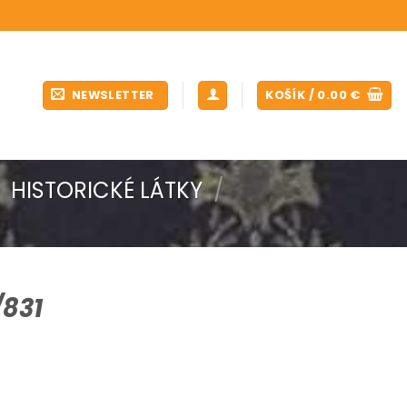
NEWSLETTER
KOŠÍK /
0.00
€
HISTORICKÉ LÁTKY
/
831