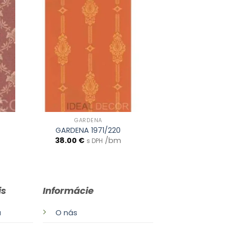
GARDENA
GARDENA 1971/220
38.00
€
/bm
s DPH
is
Informácie
a
O nás