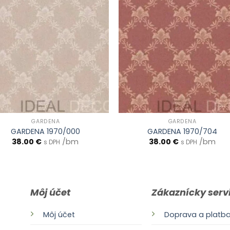
GARDENA
GARDENA
GARDENA 1970/000
GARDENA 1970/704
38.00
€
/bm
38.00
€
/bm
s DPH
s DPH
Môj účet
Zákaznícky serv
Môj účet
Doprava a platb