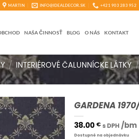
MARTIN
INFO@IDEALDECOR.SK
+421 903 283 952
OBCHOD
NAŠA ČINNOSŤ
BLOG
O NÁS
KONTAKT
KY
/
INTERIÉROVÉ ČALUNNÍCKE LÁTKY
/
GARDENA 1970/
38.00
/bm
€
s DPH
Dostupné na objednávku