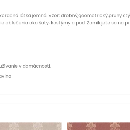
račná látka jemná. Vzor: drobný,geometrický,pruhy štýl:
tie oblečenia ako šaty, kostýmy a pod. Zamilujete sa na p
užívanie v domácnosti.
avlna