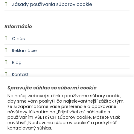
Zásady používania súborov cookie
Informácie
O nás
Reklamácie
Blog
Kontakt
Spravujte súhlas so súbormi cookie
Na našej webovej stránke používame súbory cookie,
aby sme vám poskytli čo najrelevantnejší zážitok tým,
že si zapamätáme vaše preferencie a opakované
návštevy. Kliknutím na „Prijať všetko“ súhlasíte s
používaním VŠETKÝCH súborov cookie. Môžete však
navštíviť „Nastavenia súborov cookie“ a poskytnúť
©2021
Ufonaut - Webcreation
kontrolovaný súhlas.
OCHRANA OSOBNÝCH ÚDAJOV