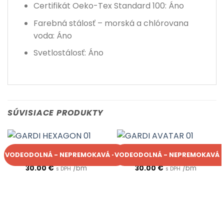
Certifikát Oeko-Tex Standard 100: Áno
Farebná stálosť – morská a chlórovana
voda: Áno
Svetlostálosť: Áno
SÚVISIACE PRODUKTY
GARDI
GARDI
VODEODOLNÁ - NEPREMOKAVÁ - UV
VODEODOLNÁ - NEPREMOKAVÁ -
GARDI HEXAGON 01
GARDI AVATAR 01
30.00
€
/bm
30.00
€
/bm
s DPH
s DPH