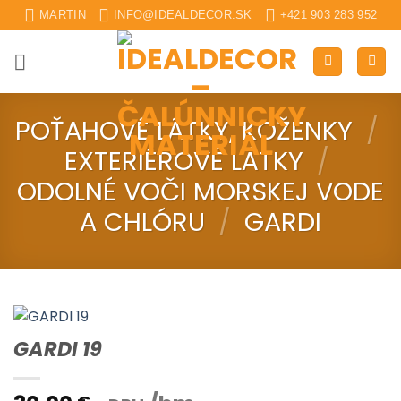
Skip
MARTIN
INFO@IDEALDECOR.SK
+421 903 283 952
to
content
POŤAHOVÉ LÁTKY, KOŽENKY
/
EXTERIÉROVÉ LÁTKY
/
ODOLNÉ VOČI MORSKEJ VODE
A CHLÓRU
/
GARDI
GARDI 19