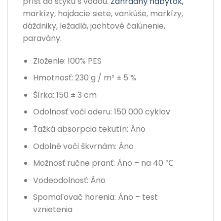
prísť do styku s vodou.
Záhradný nábytok,
markízy, hojdacie siete, vankúše, markízy,
dáždniky, ležadlá, jachtové čalúnenie,
paravány.
Zloženie: 100% PES
Hmotnosť: 230 g / m² ± 5 %
Šírka: 150 ± 3 cm
Odolnosť voči oderu: 150 000 cyklov
Ťažká absorpcia tekutín: Áno
Odolné voči škvrnám: Áno
Možnosť ručne pranť: Áno – na 40 ℃
Vodeodolnosť: Áno
Spomaľovač horenia: Áno – test
vznietenia