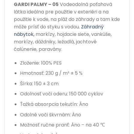
GARDI PALMY – 05
Vodeodolná poťahová
látka ideálna pre použitie v exteriéri a na
použitie k vode, na pláž do záhrady a tam kde
môže prísť do styku s vodou.
Záhradný
nábytok,
markízy, hojdacie siete, vankúše,
markízy, dáždniky, ležadlá, jachtové
čalúnenie, paravány.
Zloženie: 100% PES
Hmotnosť: 230 g / m² ± 5 %
Šírka: 150 ± 3 cm
Odolnosť voči oderu: 150 000 cyklov
Ťažká absorpcia tekutín: Áno
Odolné voči škvrnám: Áno
Možnosť ručne pranť: Áno – na 40 ℃