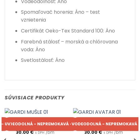
Vodeodolnosť: Áno
Spomaľovač horenia: Áno – test
vznietenia
Certifikát Oeko-Tex Standard 100: Áno
Farebná stálosť – morská a chlórovana
voda: Áno
Svetlostálosť: Áno
SÚVISIACE PRODUKTY
GARDI
GARDI
 - UV
VODEODOLNÁ - NEPREMOKAVÁ - UV
VODEODOLNÁ - NEPREMOKAVÁ -
GARDI MUŠLE 01
GARDI AVATAR 01
30.00
€
/bm
30.00
€
/bm
s DPH
s DPH