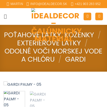
Skip
MARTIN
INFO@IDEALDECOR.SK
+421 903 283 952
to
content
POŤAHOVÉ LÁTKY, KOŽENKY
/
EXTERIÉROVÉ LÁTKY
/
ODOLNÉ VOČI MORSKEJ VODE
A CHLÓRU
/
GARDI