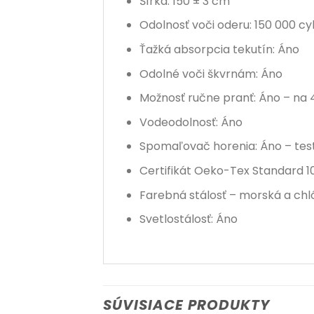
Šírka: 150 ± 3 cm
Odolnosť voči oderu: 150 000 cy
Ťažká absorpcia tekutín: Áno
Odolné voči škvrnám: Áno
Možnosť ručne pranť: Áno – na
Vodeodolnosť: Áno
Spomaľovač horenia: Áno – test
Certifikát Oeko-Tex Standard 1
Farebná stálosť – morská a ch
Svetlostálosť: Áno
SÚVISIACE PRODUKTY