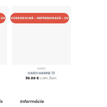
 UV
VODEODOLNÁ - NEPREMOKAVÁ - UV
VODEODOLNÁ - NEP
GARDI
GAR
GARDI MARINE 01
GARDI MR
30.00
€
/bm
30.00
€
s DPH
s 
is
Informácie