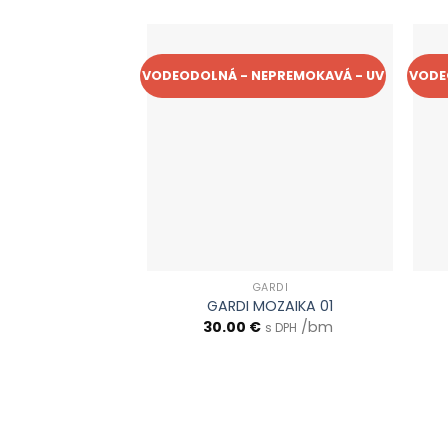
VODEODOLNÁ - NEPREMOKAVÁ - UV
VODE
GARDI
GARDI MOZAIKA 01
30.00
€
/bm
s DPH