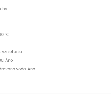
klov
 40 ℃
 vznietenia
00: Áno
lórovana voda: Áno