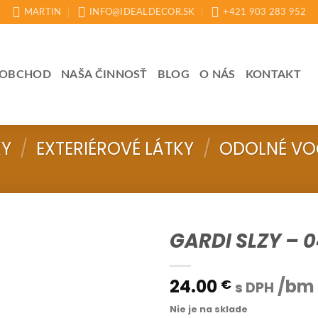
MARTIN
INFO@IDEALDECOR.SK
+421 903 283 952
OBCHOD
NAŠA ČINNOSŤ
BLOG
O NÁS
KONTAKT
KY
/
EXTERIÉROVÉ LÁTKY
/
ODOLNÉ VO
GARDI SLZY – 
24.00
/bm
€
s DPH
Nie je na sklade