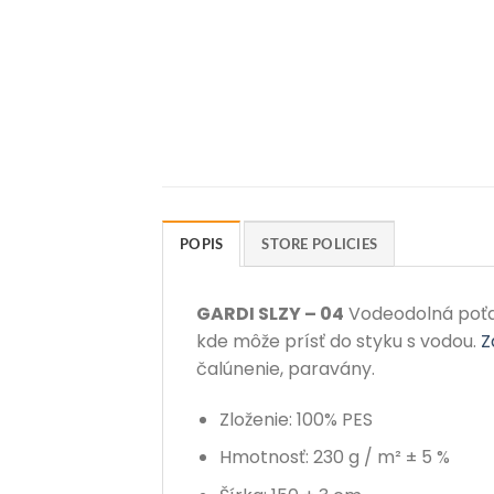
POPIS
STORE POLICIES
GARDI SLZY – 04
Vodeodolná poťaho
kde môže prísť do styku s vodou.
Z
čalúnenie, paravány.
Zloženie: 100% PES
Hmotnosť: 230 g / m² ± 5 %