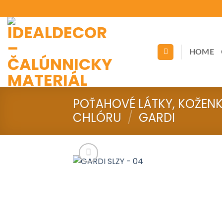
Skip
to
content
HOME
POŤAHOVÉ LÁTKY, KOŽEN
CHLÓRU
/
GARDI