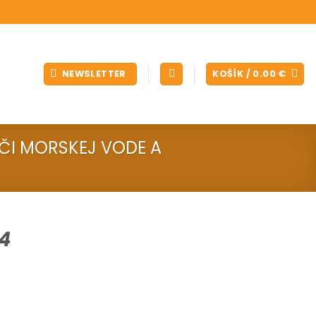
NEWSLETTER
KOŠÍK /
0.00
€
ČI MORSKEJ VODE A
04