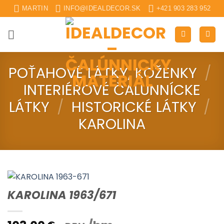
Skip
MARTIN
INFO@IDEALDECOR.SK
+421 903 283 952
to
content
POŤAHOVÉ LÁTKY, KOŽENKY
/
INTERIÉROVÉ ČALUNNÍCKE
LÁTKY
/
HISTORICKÉ LÁTKY
/
KAROLINA
KAROLINA 1963/671