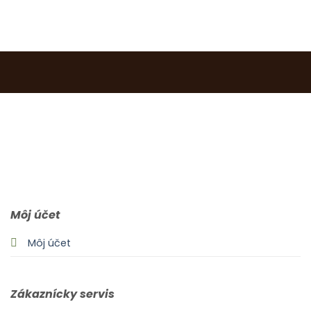
0903 283 952
info@idealdecor.sk
Môj účet
Môj účet
Zákaznícky servis