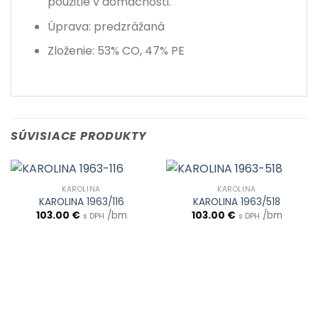
použitie v domácnosti.
Úprava: predzrážaná
Zloženie: 53% CO, 47% PE
SÚVISIACE PRODUKTY
KAROLINA
KAROLINA
KAROLINA 1963/116
KAROLINA 1963/518
103.00
€
/bm
103.00
€
/bm
s DPH
s DPH