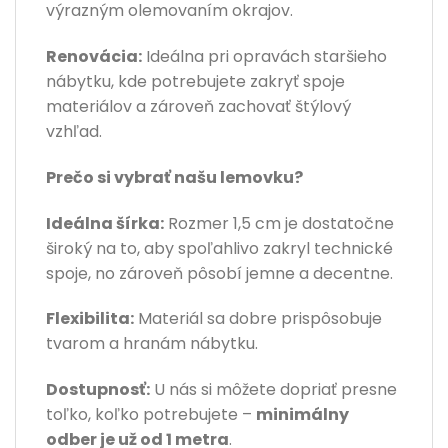
výrazným olemovaním okrajov.
Renovácia:
Ideálna pri opravách staršieho
nábytku, kde potrebujete zakryť spoje
materiálov a zároveň zachovať štýlový
vzhľad.
Prečo si vybrať našu lemovku?
Ideálna šírka:
Rozmer 1,5 cm je dostatočne
široký na to, aby spoľahlivo zakryl technické
spoje, no zároveň pôsobí jemne a decentne.
Flexibilita:
Materiál sa dobre prispôsobuje
tvarom a hranám nábytku.
Dostupnosť:
U nás si môžete dopriať presne
toľko, koľko potrebujete –
minimálny
odber je už od 1 metra
.