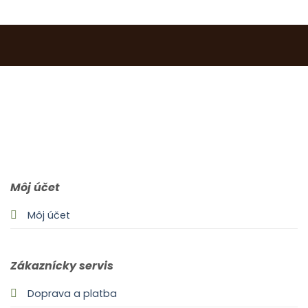
0903 283 952
info@idealdecor.sk
Môj účet
Môj účet
Zákaznícky servis
Doprava a platba