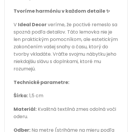
Tvoríme harmóniu v každom detaile ✨
V
Ideal Decor
veríme, že poctivé remeslo sa
spozná podľa detailov. Táto lemovka nie je
len praktickým pomocníkom, ale estetickým
zakončením vašej snahy a času, ktorý do
tvorby vkladáte. Vráťte svojmu nábytku jeho
niekdajšiu slávu s doplnkami, ktoré mu
rozumejú.
Technické parametre:
Šírka:
1,5 cm
Materiál:
Kvalitná textilná zmes odolná voči
oderu.
Odber:
Na metre (striháme na mieru podľa