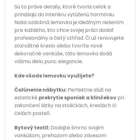
Sú to práve detaily, ktoré tvoria celok a
prinášajú do interiéru vytúženú harmóniu.
Naša ozdobná lemovka je ideálnym riešením
pre každého, kto chce svojej práci dodať
profesionálny a čistý vzhľad. Či už renovujete
starožitné kreslo alebo tvoríte nové
dekoračné vankúše, táto lemovka dodá
vášmu dielu punc elegancie.
Kde všade lemovku využijete?
Čalúnenie nábytku:
Perfektne slúži na
estetické
prekrytie sponiek a klinčekov
pri
zakončení látky na stoličkách, kreslách či
čelách postelí.
Bytový textil:
Dodajte šmrnc svojim
vankúšom, prehozom alebo závesom