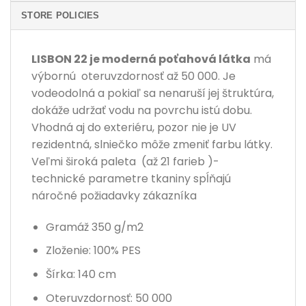
STORE POLICIES
LISBON 22 je moderná poťahová látka
má
výbornú oteruvzdornosť až 50 000. Je
vodeodolná a pokiaľ sa nenaruší jej štruktúra,
dokáže udržať vodu na povrchu istú dobu.
Vhodná aj do exteriéru, pozor nie je UV
rezidentná, slniečko môže zmeniť farbu látky.
Veľmi široká paleta (až 21 farieb )-
technické parametre tkaniny spĺňajú
náročné požiadavky zákazníka
Gramáž 350 g/m2
Zloženie: 100% PES
Šírka: 140 cm
Oteruvzdornosť: 50 000