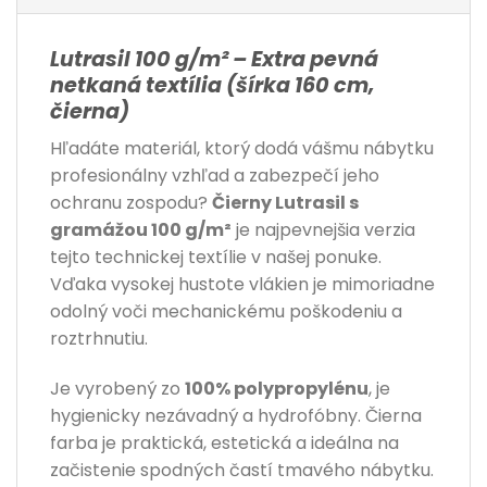
Lutrasil 100 g/m² – Extra pevná
netkaná textília (šírka 160 cm,
čierna)
Hľadáte materiál, ktorý dodá vášmu nábytku
profesionálny vzhľad a zabezpečí jeho
ochranu zospodu?
Čierny Lutrasil s
gramážou 100 g/m²
je najpevnejšia verzia
tejto technickej textílie v našej ponuke.
Vďaka vysokej hustote vlákien je mimoriadne
odolný voči mechanickému poškodeniu a
roztrhnutiu.
Je vyrobený zo
100% polypropylénu
, je
hygienicky nezávadný a hydrofóbny. Čierna
farba je praktická, estetická a ideálna na
začistenie spodných častí tmavého nábytku.