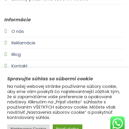
Informácie
O nás
Reklamácie
Blog
Kontakt
Spravujte súhlas so súbormi cookie
Na našej webovej stránke používame súbory cookie,
aby sme vám poskytli čo najrelevantnejší zážitok tým,
že si zapamätáme vaše preferencie a opakované
návštevy. Kliknutím na „Prijať všetko“ súhlasíte s
používaním VŠETKÝCH súborov cookie. Môžete však
navštíviť „Nastavenia súborov cookie“ a poskytnúť
©2021
Ufonaut - Webcreation
kontrolovaný súhlas.
OCHRANA OSOBNÝCH ÚDAJOV
Nastavenie Cookie
Prijať všetko