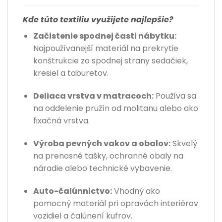
Kde túto textíliu využijete najlepšie?
Začistenie spodnej časti nábytku:
Najpoužívanejší materiál na prekrytie
konštrukcie zo spodnej strany sedačiek,
kresiel a taburetov.
Deliaca vrstva v matracoch:
Používa sa
na oddelenie pružín od molitanu alebo ako
fixačná vrstva.
Výroba pevných vakov a obalov:
Skvelý
na prenosné tašky, ochranné obaly na
náradie alebo technické vybavenie.
Auto-čalúnnictvo:
Vhodný ako
pomocný materiál pri opravách interiérov
vozidiel a čalúnení kufrov.