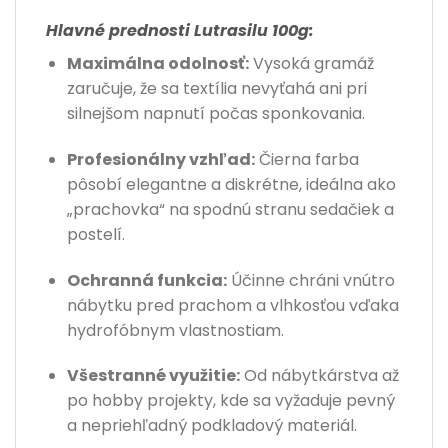
Hlavné prednosti Lutrasilu 100g:
Maximálna odolnosť:
Vysoká gramáž
zaručuje, že sa textília nevyťahá ani pri
silnejšom napnutí počas sponkovania.
Profesionálny vzhľad:
Čierna farba
pôsobí elegantne a diskrétne, ideálna ako
„prachovka“ na spodnú stranu sedačiek a
postelí.
Ochranná funkcia:
Účinne chráni vnútro
nábytku pred prachom a vlhkosťou vďaka
hydrofóbnym vlastnostiam.
Všestranné využitie:
Od nábytkárstva až
po hobby projekty, kde sa vyžaduje pevný
a nepriehľadný podkladový materiál.