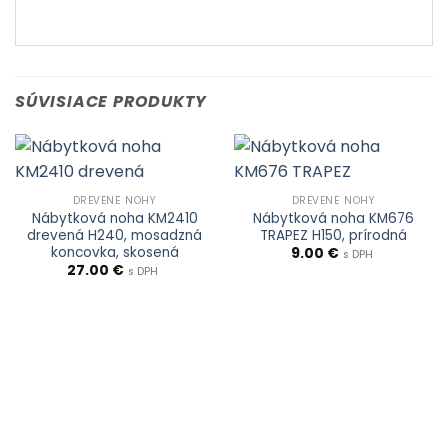
SÚVISIACE PRODUKTY
DREVENÉ NOHY
DREVENÉ NOHY
Nábytková noha KM2410
Nábytková noha KM676
drevená H240, mosadzná
TRAPEZ H150, prírodná
koncovka, skosená
9.00
€
s DPH
27.00
€
s DPH