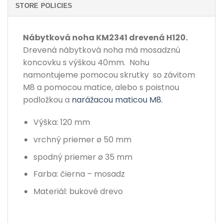
STORE POLICIES
Nábytková noha KM2341 drevená H120.
Drevená nábytková noha má mosadznú
koncovku s výškou 40mm. Nohu
namontujeme pomocou skrutky so závitom
M8 a pomocou matice, alebo s poistnou
podložkou a
narážacou maticou M8.
Výška: 120 mm
vrchný priemer ø 50 mm
spodný priemer ø 35 mm
Farba: čierna – mosadz
Materiál: bukové drevo