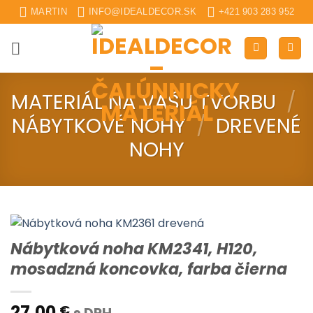
Skip
MARTIN
INFO@IDEALDECOR.SK
+421 903 283 952
to
content
MATERIÁL NA VAŠU TVORBU
/
NÁBYTKOVÉ NOHY
/
DREVENÉ
NOHY
Nábytková noha KM2341, H120,
mosadzná koncovka, farba čierna
27.00
€