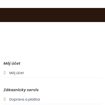
0903 283 952
info@idealdecor.sk
Môj účet
Môj účet
Zákaznícky servis
Doprava a platba