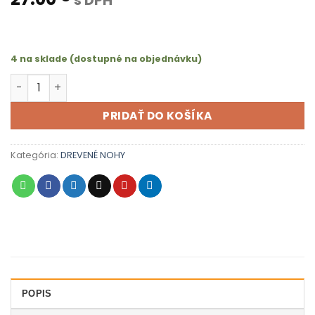
s DPH
4 na sklade (dostupné na objednávku)
množstvo Nábytková noha KM2341, H120, mosadzná konc
PRIDAŤ DO KOŠÍKA
Kategória:
DREVENÉ NOHY
POPIS