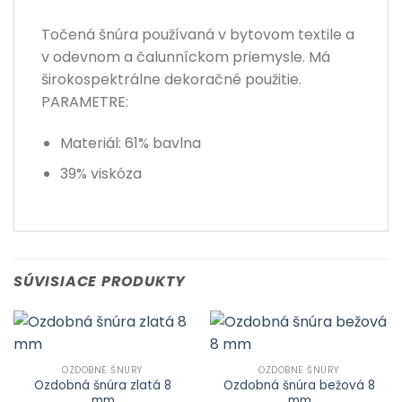
Točená šnúra používaná v bytovom textile a
v odevnom a čalunníckom priemysle. Má
širokospektrálne dekoračné použitie.
PARAMETRE:
Materiál: 61% bavlna
39% viskóza
SÚVISIACE PRODUKTY
OZDOBNÉ ŠNÚRY
OZDOBNÉ ŠNÚRY
Ozdobná šnúra zlatá 8
Ozdobná šnúra bežová 8
mm
mm