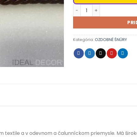
množstvo Ozdobná šnúra 
PRI
Kategória:
OZDOBNÉ ŠNÚRY
 textile a v odevnom a čalunníckom priemysle. Má širok