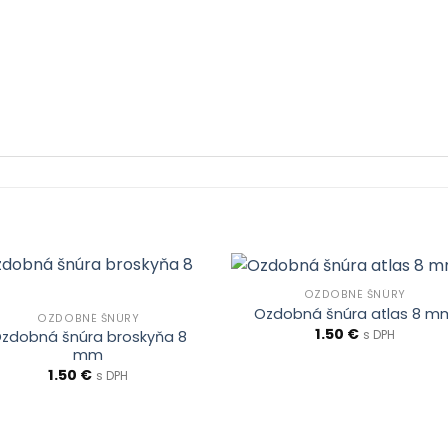
OZDOBNÉ ŠNÚRY
Ozdobná šnúra atlas 8 m
OZDOBNÉ ŠNÚRY
1.50
€
zdobná šnúra broskyňa 8
s DPH
mm
1.50
€
s DPH