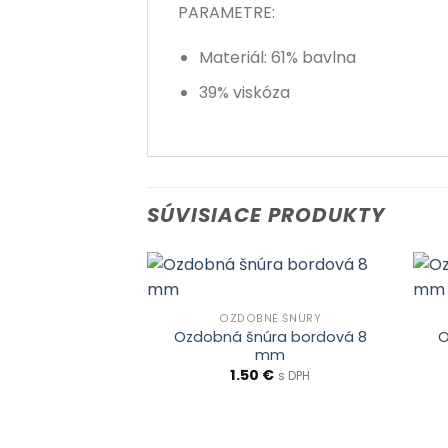
PARAMETRE:
Materiál: 61% bavlna
39% viskóza
SÚVISIACE PRODUKTY
OZDOBNÉ ŠNÚRY
Ozdobná šnúra bordová 8
O
mm
1.50
€
s DPH