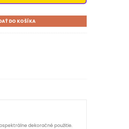
hnedá 8 mm
DAŤ DO KOŠÍKA
ospektrálne dekoračné použitie.