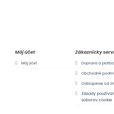
Môj účet
Zákaznícky serv
Môj účet
Doprava a platb
Obchodné podmi
Odstúpenie od z
Zásady používan
súborov cookie