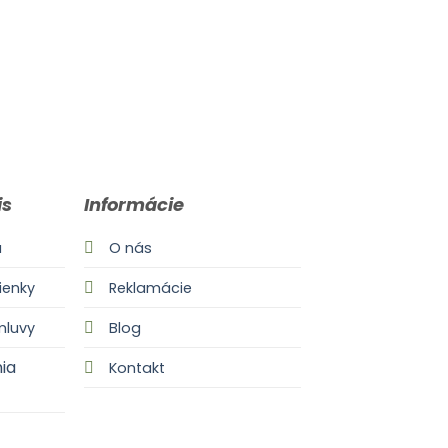
is
Informácie
a
O nás
enky
Reklamácie
mluvy
Blog
ia
Kontakt