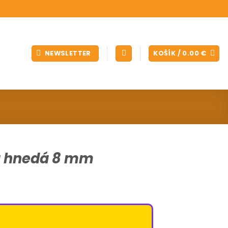
NEWSLETTER
KOŠÍK /
0.00
€
a hnedá 8 mm