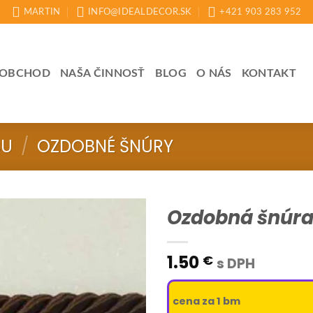
MARTIN
INFO@IDEALDECOR.SK
+421 903 283 952
OBCHOD
NAŠA ČINNOSŤ
BLOG
O NÁS
KONTAKT
BU
/
OZDOBNÉ ŠNÚRY
Ozdobná šnúr
1.50
€
s DPH
cena za 1 bm