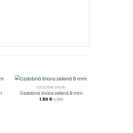
OZDOBNÉ ŠNÚRY
m
Ozdobná šnúra zelená 8 mm
1.50
€
s DPH