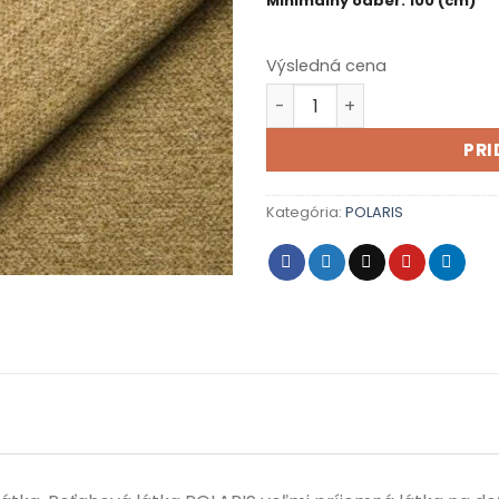
Minimálny odber: 100 (cm)
Výsledná cena
množstvo POLARIS 10 curc
PRI
Kategória:
POLARIS