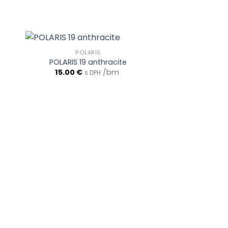
POLARIS
POLARIS 19 anthracite
15.00
€
/bm
s DPH
POLA
POLARIS 20
15.00
€
s 