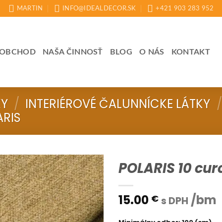
MARTIN
INFO@IDEALDECOR.SK
+421 903 283 952
OBCHOD
NAŠA ČINNOSŤ
BLOG
O NÁS
KONTAKT
KY
/
INTERIÉROVÉ ČALUNNÍCKE LÁTKY
/
ARIS
POLARIS 10 cu
15.00
/bm
€
s DPH