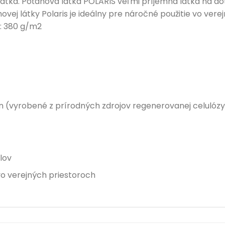
átka. Poťahová látka POLARIS veľmi príjemná látka na do
vej látky Polaris je ideálny pre náročné použitie vo vere
 : 380 g/m2
yon (vyrobené z prírodných zdrojov regenerovanej celulózy
lov
 vo verejných priestoroch