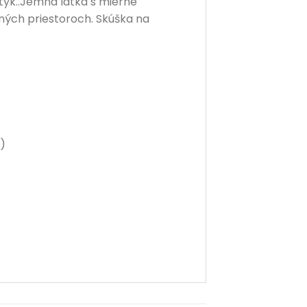
tyk..Jemná látka s mierne
jných priestoroch. Skúška na
)