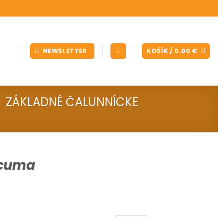
NEWSLETTER
KOŠÍK /
0.00
€
ZÁKLADNÉ ČALUNNÍCKE
rcuma