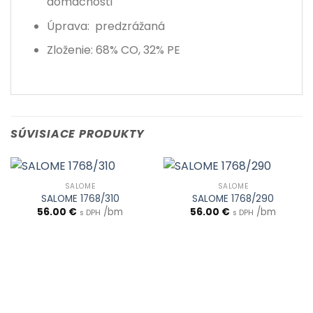
domácnosti
Úprava: predzrážaná
Zloženie: 68% CO, 32% PE
SÚVISIACE PRODUKTY
SALOME
SALOME
SALOME 1768/310
SALOME 1768/290
56.00
€
/bm
56.00
€
/bm
s DPH
s DPH