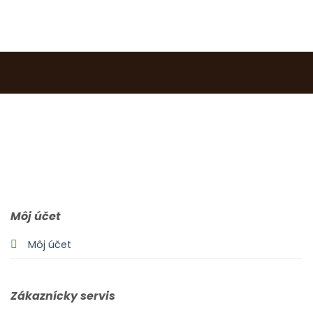
0903 283 952
info@idealdecor.sk
Môj účet
Môj účet
Zákaznícky servis