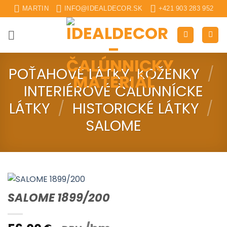
Skip
MARTIN
INFO@IDEALDECOR.SK
+421 903 283 952
to
content
POŤAHOVÉ LÁTKY, KOŽENKY
/
INTERIÉROVÉ ČALUNNÍCKE
LÁTKY
/
HISTORICKÉ LÁTKY
/
SALOME
SALOME 1899/200