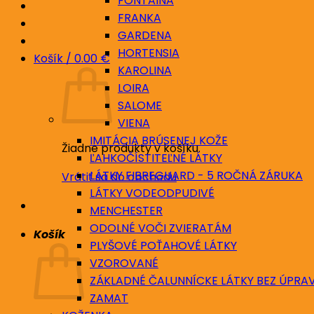
FONTAINA
FRANKA
GARDENA
HORTENSIA
Košík /
0.00
€
KAROLINA
LOIRA
SALOME
VIENA
IMITÁCIA BRÚSENEJ KOŽE
Žiadne produkty v košíku.
ĽAHKOČÍSTITEĽNÉ LÁTKY
LÁTKY FIBREGUARD - 5 ROČNÁ ZÁRUKA
Vrátiť sa do obchodu
LÁTKY VODEODPUDIVÉ
MENCHESTER
ODOLNÉ VOČI ZVIERATÁM
Košík
PLYŠOVÉ POŤAHOVÉ LÁTKY
VZOROVANÉ
ZÁKLADNÉ ČALUNNÍCKE LÁTKY BEZ ÚPRA
ZAMAT