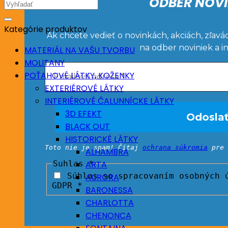
ODBER NOVI
Hľadať:
Kategórie produktov
Ak chcete vedieť o novinkách, akciách, zľavá
na odber noviniek a i
MATERIÁL NA VAŠU TVORBU
MOLITANY
POŤAHOVÉ LÁTKY, KOŽENKY
EXTERIÉROVÉ LÁTKY
INTERIÉROVÉ ČALUNNÍCKE LÁTKY
3D EFEKT
BLACK OUT
HISTORICKÉ LÁTKY
Toto nie je spam! Čítaj
ochrana súkromia
pre 
ALHAMBRA
Suhlas
*
ARTA
Súhlas so spracovaním osobných ú
AURORA
GDPR *
BARONESSA
CHARLOTTA
CHENONCA