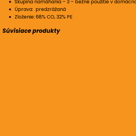
Skupina namáhania – 3 – bežné použitie v domácno
Úprava: predzrážaná
Zloženie: 68% CO, 32% PE
Súvisiace produkty