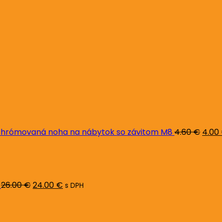
Pôvo
cena
bola:
4.60 
hrómovaná noha na nábytok so závitom M8
4.60
€
4.00
Pôvodná
Aktuálna
cena
cena
bola:
je:
26.00 €.
24.00 €.
26.00
€
24.00
€
s DPH