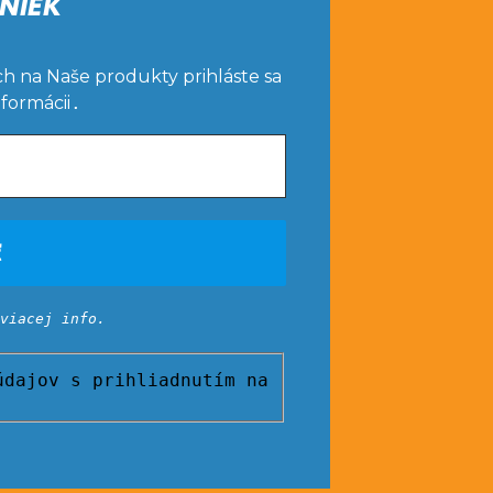
NIEK
ch na Naše produkty prihláste sa
nformácii
.
viacej info.
dajov s prihliadnutím na