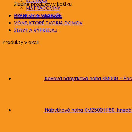
KOŽENKA
Žiadne produkty v košíku.
MATRACOVINY
PREHOZY A VANKÚŠE
Vrátiť sa do obchodu
VÔNE, KTORÉ TVORIA DOMOV
ZĽAVY A VÝPREDAJ
Produkty v akcii
Kovová nábytková noha KM008 – Poc
Nábytková noha KM2500 H180, hnedá