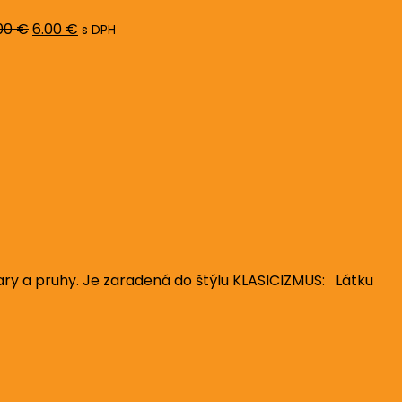
8.00 €.
6.00 €.
00
€
6.00
€
s DPH
ary a pruhy. Je zaradená do štýlu KLASICIZMUS: Látku