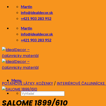
Skip
Martin
to
info@idealdecor.sk
content
+421 903 283 952
Martin
info@idealdecor.sk
+421 903 283 952
Menu
POŤAHOVÉ LÁTKY, KOŽENKY
/
INTERIÉROVÉ ČALUNNÍCKE
Hľadať:
SALOME 1899/610