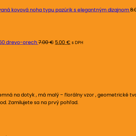
ná kovová noha typu pazúrik s elegantným dizajnom
8.
Pôvodná
Aktuálna
cena
cena
bola:
je:
7.00 €.
5.00 €.
L50 drevo-orech
7.00
€
5.00
€
s DPH
emná na dotyk , má malý – florálny vzor , geometrické tv
pod. Zamilujete sa na prvý pohľad.