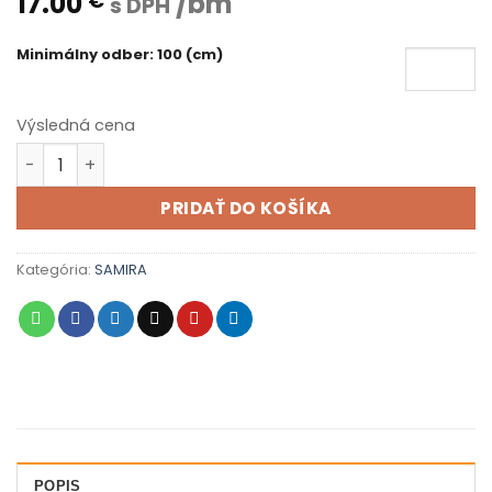
17.00
/bm
€
s DPH
Minimálny odber: 100 (cm)
Výsledná cena
množstvo Samira 002
PRIDAŤ DO KOŠÍKA
Kategória:
SAMIRA
POPIS