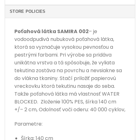
STORE POLICIES
Poťahová látka
SAMIRA
002
– je
vodoodpudivá nubuková poťahová látka,
ktorá sa vyznačuje vysokou pevnosťou a
pestrými farbami. Pri výrobe sa pridáva
unikátna vrstva a tá spôsobuje, že vyliata
tekutina zostáva na povrchu a nevsiakne sa
do vlákna tkaniny. Stačí priložiť papierovú
vreckovku ktorá tekutinu nasaje do seba.
Takže poťahová látka má vlastnosť WATER
BLOCKED. Zloženie
100%
PES, šírka
14
0
cm
+/
–
2
cm
, Odolnosť voči oderu:
4
0
000
cyklov
,
Parametre:
Šírka: 140 cm