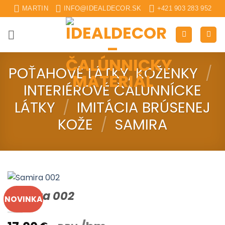
Skip
MARTIN
INFO@IDEALDECOR.SK
+421 903 283 952
to
content
POŤAHOVÉ LÁTKY, KOŽENKY
/
INTERIÉROVÉ ČALUNNÍCKE
LÁTKY
/
IMITÁCIA BRÚSENEJ
KOŽE
/
SAMIRA
Samira 002
NOVINKA