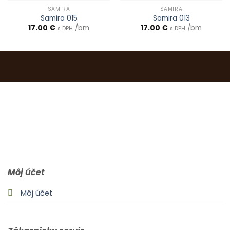
SAMIRA
SAMIRA
Samira 015
Samira 013
17.00
€
/bm
17.00
€
/bm
s DPH
s DPH
0903 283 952
info@idealdecor.sk
Môj účet
Môj účet