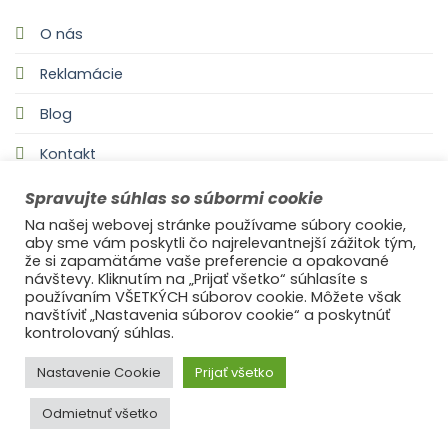
O nás
Reklamácie
Blog
Kontakt
Spravujte súhlas so súbormi cookie
Na našej webovej stránke používame súbory cookie,
aby sme vám poskytli čo najrelevantnejší zážitok tým,
že si zapamätáme vaše preferencie a opakované
návštevy. Kliknutím na „Prijať všetko“ súhlasíte s
používaním VŠETKÝCH súborov cookie. Môžete však
navštíviť „Nastavenia súborov cookie“ a poskytnúť
©2021
Ufonaut - Webcreation
kontrolovaný súhlas.
OCHRANA OSOBNÝCH ÚDAJOV
Nastavenie Cookie
Prijať všetko
Odmietnuť všetko
© 2025
s láskou Ideal Decor