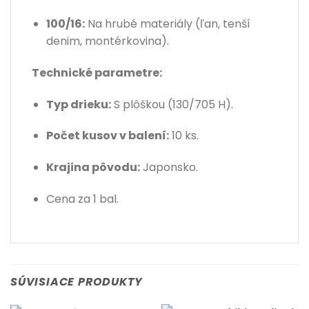
100/16:
Na hrubé materiály (ľan, tenší
denim, montérkovina).
Technické parametre:
Typ drieku:
S plôškou (130/705 H).
Počet kusov v balení:
10 ks.
Krajina pôvodu:
Japonsko.
Cena za 1 bal.
SÚVISIACE PRODUKTY