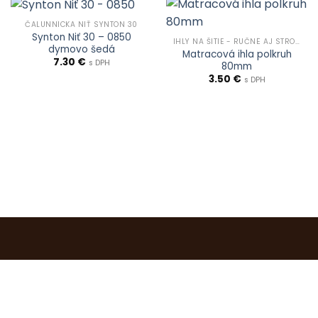
ČALUNNÍCKA NIŤ SYNTON 30
Synton Niť 30 – 0850
IHLY NA ŠITIE - RUČNÉ AJ STROJOVÉ
dymovo šedá
Matracová ihla polkruh
7.30
€
s DPH
80mm
3.50
€
s DPH