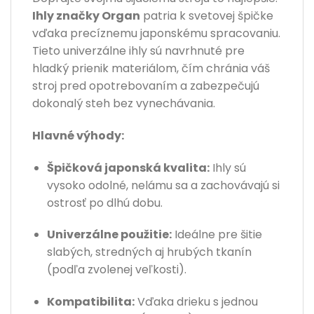
Ihly značky Organ
patria k svetovej špičke
vďaka precíznemu japonskému spracovaniu.
Tieto univerzálne ihly sú navrhnuté pre
hladký prienik materiálom, čím chránia váš
stroj pred opotrebovaním a zabezpečujú
dokonalý steh bez vynechávania.
Hlavné výhody:
Špičková japonská kvalita:
Ihly sú
vysoko odolné, nelámu sa a zachovávajú si
ostrosť po dlhú dobu.
Univerzálne použitie:
Ideálne pre šitie
slabých, stredných aj hrubých tkanín
(podľa zvolenej veľkosti).
Kompatibilita:
Vďaka drieku s jednou