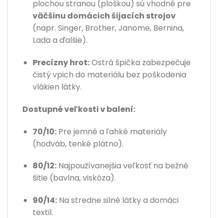
plochou stranou (ploškou) sú vhodné pre
väčšinu domácich šijacích strojov
(napr. Singer, Brother, Janome, Bernina,
Lada a ďalšie).
Precízny hrot:
Ostrá špička zabezpečuje
čistý vpich do materiálu bez poškodenia
vlákien látky.
Dostupné veľkosti v balení:
70/10:
Pre jemné a ľahké materiály
(hodváb, tenké plátno).
80/12:
Najpoužívanejšia veľkosť na bežné
šitie (bavlna, viskóza).
90/14:
Na stredne silné látky a domáci
textil.