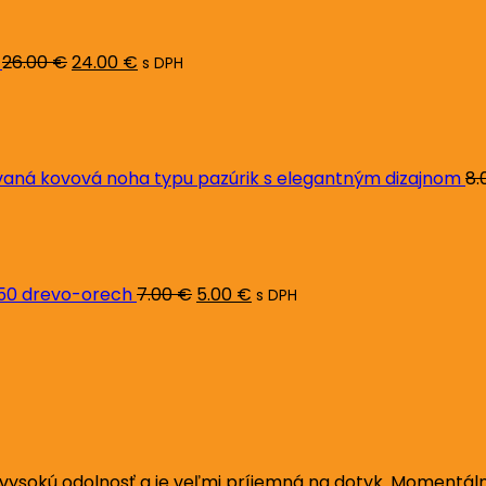
bola:
je:
26.00 €.
24.00 €.
26.00
€
24.00
€
s DPH
ná kovová noha typu pazúrik s elegantným dizajnom
8.
Pôvodná
Aktuálna
cena
cena
bola:
je:
7.00 €.
5.00 €.
L50 drevo-orech
7.00
€
5.00
€
s DPH
vysokú odolnosť a je veľmi príjemná na dotyk. Momentálne