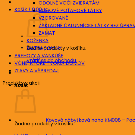
ODOLNÉ VOČI ZVIERATÁM
Košík /
0.00
€
PLYŠOVÉ POŤAHOVÉ LÁTKY
VZOROVANÉ
ZÁKLADNÉ ČALUNNÍCKE LÁTKY BEZ ÚPRA
ZAMAT
KOŽENKA
Žiadne produkty v košíku.
MATRACOVINY
PREHOZY A VANKÚŠE
Vrátiť sa do obchodu
VÔNE, KTORÉ TVORIA DOMOV
ZĽAVY A VÝPREDAJ
Produkty v akcii
Košík
Kovová nábytková noha KM008 – Poc
Žiadne produkty v košíku.