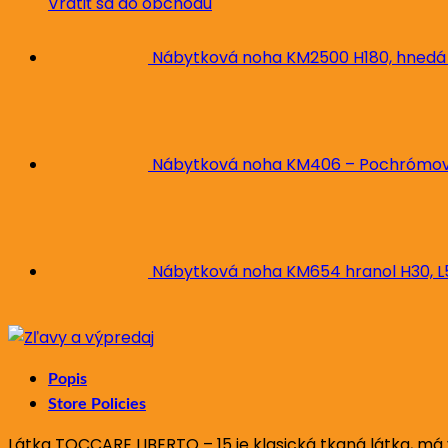
Vrátiť sa do obchodu
Nábytková noha KM2500 H180, hnedá
Nábytková noha KM406 – Pochrómova
Nábytková noha KM654 hranol H30, 
Popis
Store Policies
Látka TOCCARE LIBERTO – 15 je klasická tkaná látka, má 