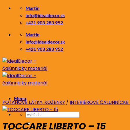
Skip
Martin
to
info@idealdecor.sk
content
+421 903 283 952
Martin
info@idealdecor.sk
+421 903 283 952
Menu
POŤAHOVÉ LÁTKY, KOŽENKY
/
INTERIÉROVÉ ČALUNNÍCKE
Hľadať:
TOCCARE LIBERTO – 15