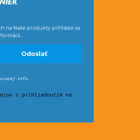
NIEK
ch na Naše produkty prihláste sa
nformácii
.
viacej info.
ajov s prihliadnutím na