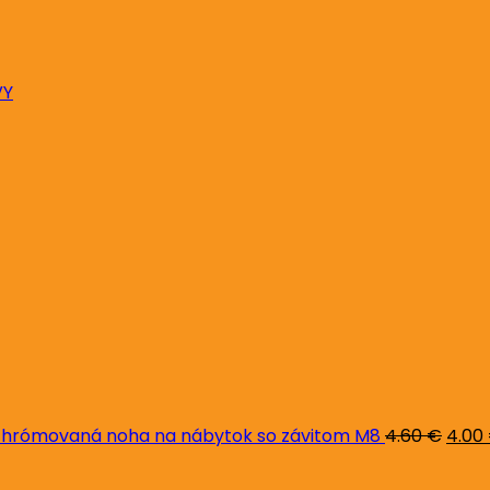
VY
Pôvo
cena
bola:
4.60 
hrómovaná noha na nábytok so závitom M8
4.60
€
4.00
Pôvodná
Aktuálna
cena
cena