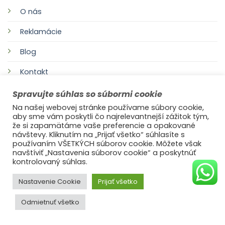
O nás
Reklamácie
Blog
Kontakt
Spravujte súhlas so súbormi cookie
Na našej webovej stránke používame súbory cookie,
aby sme vám poskytli čo najrelevantnejší zážitok tým,
že si zapamätáme vaše preferencie a opakované
návštevy. Kliknutím na „Prijať všetko“ súhlasíte s
používaním VŠETKÝCH súborov cookie. Môžete však
navštíviť „Nastavenia súborov cookie“ a poskytnúť
©2021
Ufonaut - Webcreation
kontrolovaný súhlas.
OCHRANA OSOBNÝCH ÚDAJOV
Nastavenie Cookie
Prijať všetko
Odmietnuť všetko
© 2025
s láskou Ideal Decor