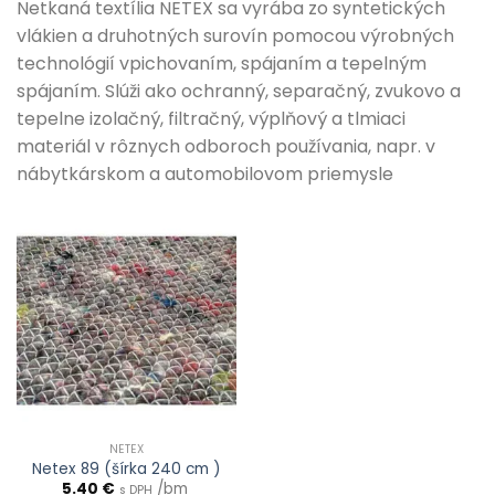
Netkaná textília NETEX sa vyrába zo syntetických
vlákien a druhotných surovín pomocou výrobných
technológií vpichovaním, spájaním a tepelným
spájaním. Slúži ako ochranný, separačný, zvukovo a
tepelne izolačný, filtračný, výplňový a tlmiaci
materiál v rôznych odboroch používania, napr. v
nábytkárskom a automobilovom priemysle
NETEX
Netex 89 (šírka 240 cm )
5.40
€
/bm
s DPH