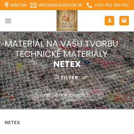
Skip
MARTIN
INFO@IDEALDECOR.SK
+421 903 283 952
to
content
MATERIÁL NA VAŠU TVORBU
/
TECHNICKÉ MATERIÁLY
/
NETEX
FILTER
NETEX