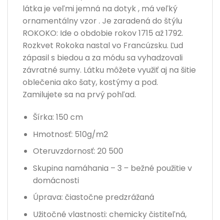
látka je veľmi jemná na dotyk , má veľký
ornamentálny vzor . Je zaradená do štýlu
ROKOKO: Ide o obdobie rokov 1715 až 1792.
Rozkvet Rokoka nastal vo Francúzsku. Ľud
zápasil s biedou a za módu sa vyhadzovali
závratné sumy. Látku môžete využiť aj na šitie
oblečenia ako šaty, kostýmy a pod.
Zamilujete sa na prvý pohľad.
Šírka: 150 cm
Hmotnosť: 510g/m2
Oteruvzdornosť: 20 500
Skupina namáhania – 3 – bežné použitie v
domácnosti
Úprava: čiastočne predzrážaná
Užitočné vlastnosti: chemicky čistiteľná,