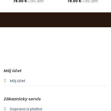
78.00
€
/bm
78.00
€
/bm
s DPH
s DPH
0903 283 952
info@idealdecor.sk
Môj účet
Môj účet
Zákaznícky servis
Doprava a platba