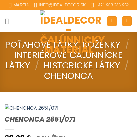
Skip
MARTIN
INFO@IDEALDECOR.SK
+421 903 283 952
to
content
POŤAHOVÉ LÁTKY, KOŽENKY
/
INTERIÉROVÉ ČALUNNÍCKE
LÁTKY
/
HISTORICKÉ LÁTKY
/
CHENONCA
CHENONCA 2651/071