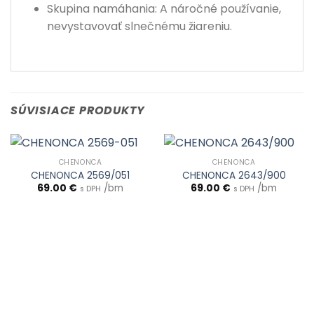
Skupina namáhania: A náročné používanie,
nevystavovať slnečnému žiareniu.
SÚVISIACE PRODUKTY
CHENONCA
CHENONCA
CHENONCA 2569/051
CHENONCA 2643/900
69.00
€
/bm
69.00
€
/bm
s DPH
s DPH