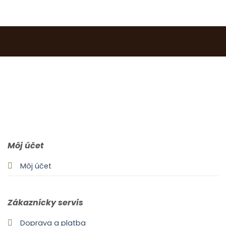
0903 283 952
info@idealdecor.sk
Môj účet
Môj účet
Zákaznícky servis
Doprava a platba