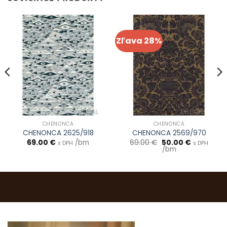
Zľava 28%
CHENONCA
CHENONCA
CHENONCA 2625/918
CHENONCA 2569/970
Pôvodná
Aktuálna
69.00
€
/bm
69.00
€
50.00
€
s DPH
s DPH
cena
cena
/bm
bola:
je:
69.00 €.
50.00 €.