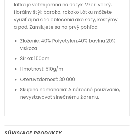
látka je veľmi jemná na dotyk. Vzor: veľký,
florálny štýl: baroko, rokoko Látku môžete
využiť aj na šitie oblečenia ako šaty, kostýmy
a pod. Zamilujete sa na prvý pohľad.
Zloženie: 40% Polyetylen,40% bavlna 20%
viskoza
Šírka: 150cm
Hmotnosť: 510g/m
Oteruvzdornosť: 30 000
Skupina namáhania: A náročné používanie,
nevystavovať slnečnému žiareniu.
SÚVISIACE PRODUKTY