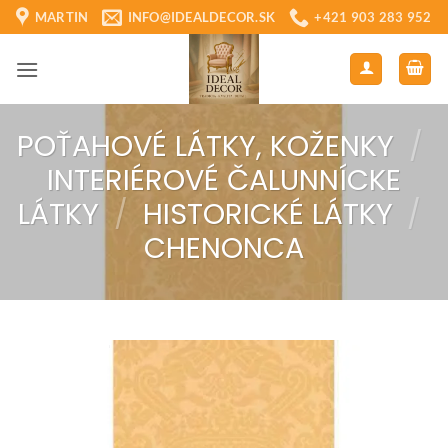
Skip
MARTIN
INFO@IDEALDECOR.SK
+421 903 283 952
to
content
POŤAHOVÉ LÁTKY, KOŽENKY
/
INTERIÉROVÉ ČALUNNÍCKE
LÁTKY
/
HISTORICKÉ LÁTKY
/
CHENONCA