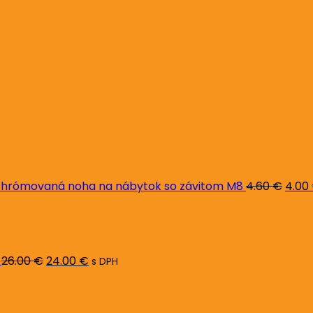
Pôvo
cena
bola:
4.60 
hrómovaná noha na nábytok so závitom M8
4.60
€
4.00
Pôvodná
Aktuálna
cena
cena
bola:
je:
26.00 €.
24.00 €.
26.00
€
24.00
€
s DPH