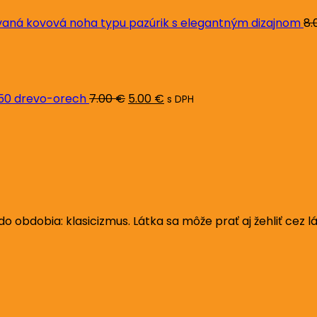
ná kovová noha typu pazúrik s elegantným dizajnom
8.
Pôvodná
Aktuálna
cena
cena
bola:
je:
7.00 €.
5.00 €.
L50 drevo-orech
7.00
€
5.00
€
s DPH
 obdobia: klasicizmus. Látka sa môže prať aj žehliť cez lá