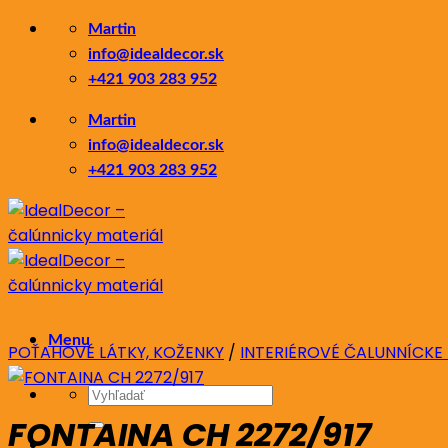
Skip
Martin
to
info@idealdecor.sk
content
+421 903 283 952
Martin
info@idealdecor.sk
+421 903 283 952
Menu
POŤAHOVÉ LÁTKY, KOŽENKY
/
INTERIÉROVÉ ČALUNNÍCKE
Hľadať:
FONTAINA CH 2272/917