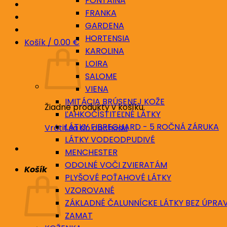
FONTAINA
FRANKA
GARDENA
HORTENSIA
Košík /
0.00
€
KAROLINA
LOIRA
SALOME
VIENA
IMITÁCIA BRÚSENEJ KOŽE
Žiadne produkty v košíku.
ĽAHKOČÍSTITEĽNÉ LÁTKY
LÁTKY FIBREGUARD - 5 ROČNÁ ZÁRUKA
Vrátiť sa do obchodu
LÁTKY VODEODPUDIVÉ
MENCHESTER
ODOLNÉ VOČI ZVIERATÁM
Košík
PLYŠOVÉ POŤAHOVÉ LÁTKY
VZOROVANÉ
ZÁKLADNÉ ČALUNNÍCKE LÁTKY BEZ ÚPRA
ZAMAT