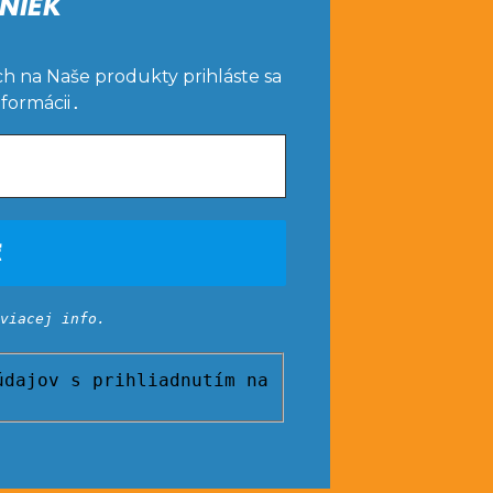
NIEK
ch na Naše produkty prihláste sa
nformácii
.
viacej info.
dajov s prihliadnutím na