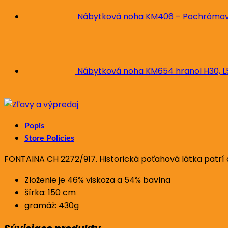
Nábytková noha KM406 – Pochrómova
Nábytková noha KM654 hranol H30, 
Popis
Store Policies
FONTAINA CH 2272/917. Historická poťahová látka patrí do
Zloženie je 46% viskoza a 54% bavlna
šírka: 150 cm
gramáž: 430g