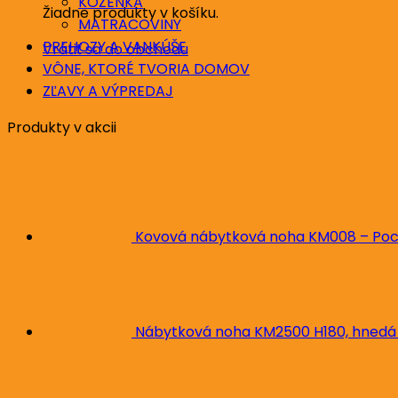
KOŽENKA
Žiadne produkty v košíku.
MATRACOVINY
PREHOZY A VANKÚŠE
Vrátiť sa do obchodu
VÔNE, KTORÉ TVORIA DOMOV
ZĽAVY A VÝPREDAJ
Produkty v akcii
Kovová nábytková noha KM008 – Poc
Nábytková noha KM2500 H180, hnedá