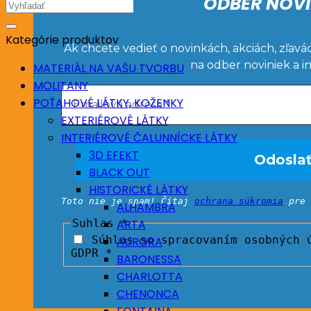
ODBER NOVI
Hľadať:
Kategórie produktov
Ak chcete vedieť o novinkách, akciách, zľavá
na odber noviniek a i
MATERIÁL NA VAŠU TVORBU
MOLITANY
POŤAHOVÉ LÁTKY, KOŽENKY
EXTERIÉROVÉ LÁTKY
INTERIÉROVÉ ČALUNNÍCKE LÁTKY
3D EFEKT
BLACK OUT
HISTORICKÉ LÁTKY
Toto nie je spam! Čítaj
ochrana súkromia
pre 
ALHAMBRA
Suhlas
*
ARTA
Súhlas so spracovaním osobných ú
AURORA
GDPR *
BARONESSA
CHARLOTTA
CHENONCA