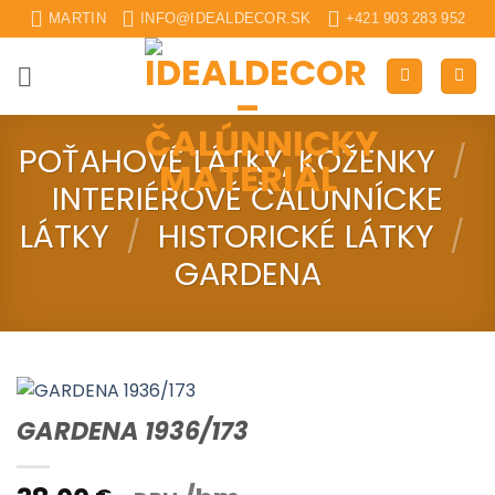
Skip
MARTIN
INFO@IDEALDECOR.SK
+421 903 283 952
to
content
POŤAHOVÉ LÁTKY, KOŽENKY
/
INTERIÉROVÉ ČALUNNÍCKE
LÁTKY
/
HISTORICKÉ LÁTKY
/
GARDENA
GARDENA 1936/173