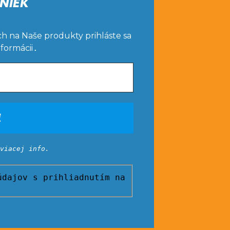
NIEK
ch na Naše produkty prihláste sa
nformácii
.
viacej info.
dajov s prihliadnutím na