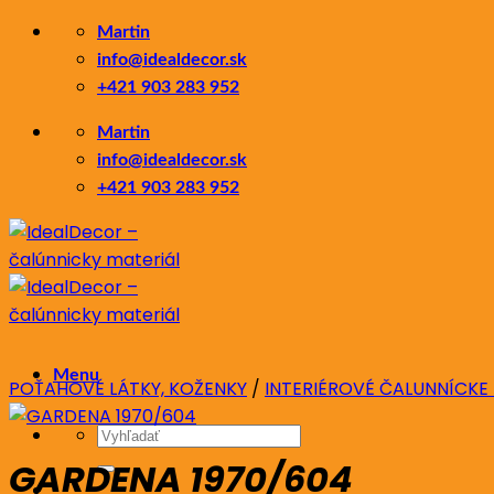
Skip
Martin
to
info@idealdecor.sk
content
+421 903 283 952
Martin
info@idealdecor.sk
+421 903 283 952
Menu
POŤAHOVÉ LÁTKY, KOŽENKY
/
INTERIÉROVÉ ČALUNNÍCKE
Hľadať:
GARDENA 1970/604