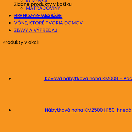
KOŽENKA
Žiadne produkty v košíku.
MATRACOVINY
PREHOZY A VANKÚŠE
Vrátiť sa do obchodu
VÔNE, KTORÉ TVORIA DOMOV
ZĽAVY A VÝPREDAJ
Produkty v akcii
Kovová nábytková noha KM008 – Poc
Nábytková noha KM2500 H180, hnedá