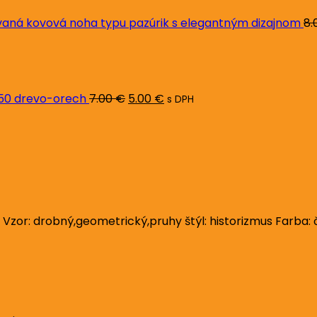
ná kovová noha typu pazúrik s elegantným dizajnom
8.
Pôvodná
Aktuálna
cena
cena
bola:
je:
7.00 €.
5.00 €.
L50 drevo-orech
7.00
€
5.00
€
s DPH
or: drobný,geometrický,pruhy štýl: historizmus Farba: če