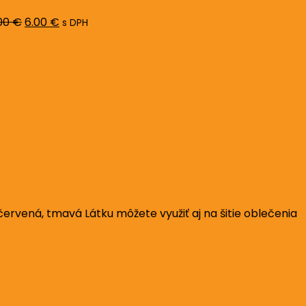
8.00 €.
6.00 €.
00
€
6.00
€
s DPH
rvená, tmavá Látku môžete využiť aj na šitie oblečenia