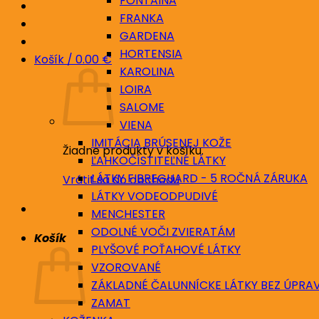
FONTAINA
FRANKA
GARDENA
HORTENSIA
Košík /
0.00
€
KAROLINA
LOIRA
SALOME
VIENA
IMITÁCIA BRÚSENEJ KOŽE
Žiadne produkty v košíku.
ĽAHKOČÍSTITEĽNÉ LÁTKY
LÁTKY FIBREGUARD - 5 ROČNÁ ZÁRUKA
Vrátiť sa do obchodu
LÁTKY VODEODPUDIVÉ
MENCHESTER
ODOLNÉ VOČI ZVIERATÁM
Košík
PLYŠOVÉ POŤAHOVÉ LÁTKY
VZOROVANÉ
ZÁKLADNÉ ČALUNNÍCKE LÁTKY BEZ ÚPRA
ZAMAT