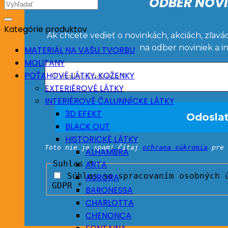
ODBER NOVI
Hľadať:
Kategórie produktov
Ak chcete vedieť o novinkách, akciách, zľavá
na odber noviniek a i
MATERIÁL NA VAŠU TVORBU
MOLITANY
POŤAHOVÉ LÁTKY, KOŽENKY
EXTERIÉROVÉ LÁTKY
INTERIÉROVÉ ČALUNNÍCKE LÁTKY
3D EFEKT
BLACK OUT
HISTORICKÉ LÁTKY
Toto nie je spam! Čítaj
ochrana súkromia
pre 
ALHAMBRA
Suhlas
*
ARTA
Súhlas so spracovaním osobných ú
AURORA
GDPR *
BARONESSA
CHARLOTTA
CHENONCA