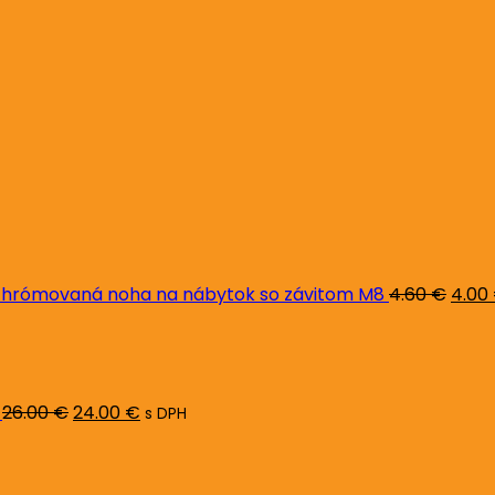
Pôvo
cena
bola:
4.60 
hrómovaná noha na nábytok so závitom M8
4.60
€
4.00
Pôvodná
Aktuálna
cena
cena
bola:
je:
26.00 €.
24.00 €.
26.00
€
24.00
€
s DPH