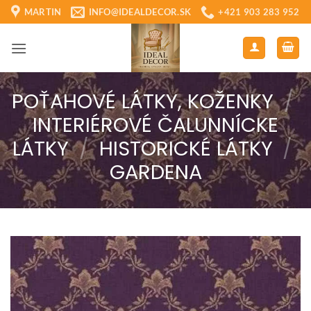
Skip
MARTIN
INFO@IDEALDECOR.SK
+421 903 283 952
to
content
POŤAHOVÉ LÁTKY, KOŽENKY
/
INTERIÉROVÉ ČALUNNÍCKE
LÁTKY
/
HISTORICKÉ LÁTKY
/
GARDENA