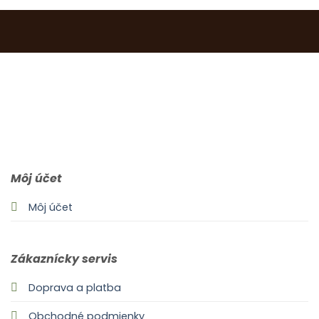
0903 283 952
info@idealdecor.sk
Môj účet
Môj účet
Zákaznícky servis
Doprava a platba
Obchodné podmienky