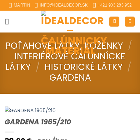
Skip
MARTIN
INFO@IDEALDECOR.SK
+421 903 283 952
to
content
POŤAHOVÉ LÁTKY, KOŽENKY
/
INTERIÉROVÉ ČALUNNÍCKE
LÁTKY
/
HISTORICKÉ LÁTKY
/
GARDENA
GARDENA 1965/210