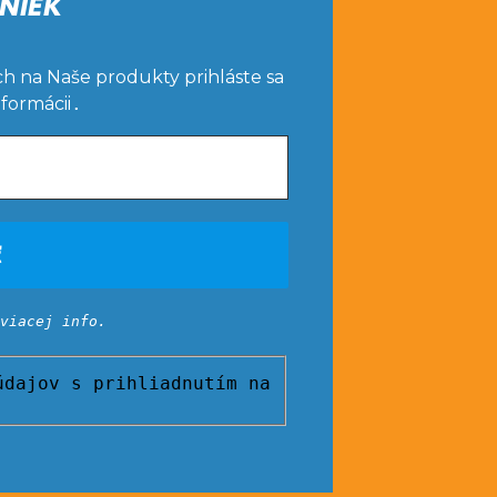
NIEK
ch na Naše produkty prihláste sa
nformácii
.
viacej info.
dajov s prihliadnutím na