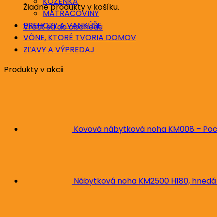
KOŽENKA
Žiadne produkty v košíku.
MATRACOVINY
PREHOZY A VANKÚŠE
Vrátiť sa do obchodu
VÔNE, KTORÉ TVORIA DOMOV
ZĽAVY A VÝPREDAJ
Produkty v akcii
Kovová nábytková noha KM008 – Poc
Nábytková noha KM2500 H180, hnedá