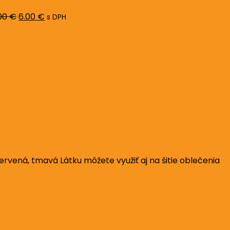
8.00 €.
6.00 €.
00
€
6.00
€
s DPH
rvená, tmavá Látku môžete využiť aj na šitie oblečenia