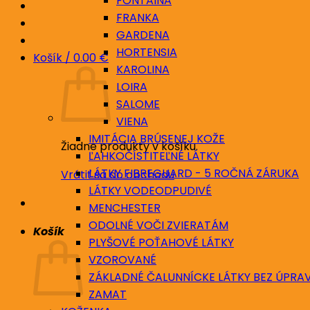
FONTAINA
FRANKA
GARDENA
HORTENSIA
Košík /
0.00
€
KAROLINA
LOIRA
SALOME
VIENA
IMITÁCIA BRÚSENEJ KOŽE
Žiadne produkty v košíku.
ĽAHKOČÍSTITEĽNÉ LÁTKY
LÁTKY FIBREGUARD - 5 ROČNÁ ZÁRUKA
Vrátiť sa do obchodu
LÁTKY VODEODPUDIVÉ
MENCHESTER
ODOLNÉ VOČI ZVIERATÁM
Košík
PLYŠOVÉ POŤAHOVÉ LÁTKY
VZOROVANÉ
ZÁKLADNÉ ČALUNNÍCKE LÁTKY BEZ ÚPRA
ZAMAT