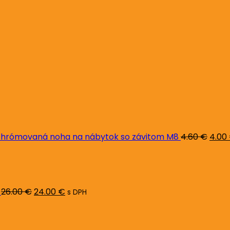
Pôvo
cena
bola:
4.60 
hrómovaná noha na nábytok so závitom M8
4.60
€
4.00
Pôvodná
Aktuálna
cena
cena
bola:
je:
26.00 €.
24.00 €.
26.00
€
24.00
€
s DPH