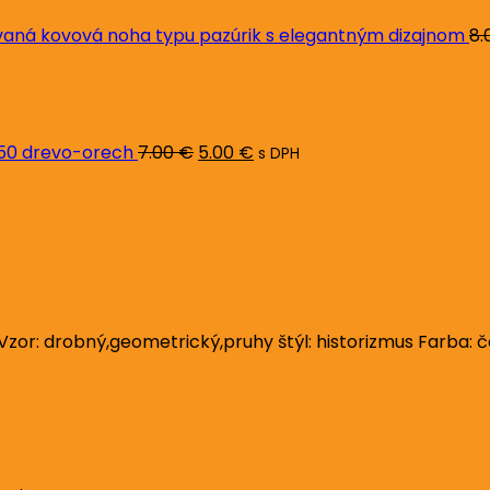
ná kovová noha typu pazúrik s elegantným dizajnom
8.
Pôvodná
Aktuálna
cena
cena
bola:
je:
7.00 €.
5.00 €.
L50 drevo-orech
7.00
€
5.00
€
s DPH
or: drobný,geometrický,pruhy štýl: historizmus Farba: če