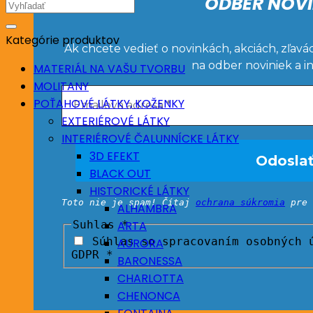
ODBER NOVI
Hľadať:
Kategórie produktov
Ak chcete vedieť o novinkách, akciách, zľavá
na odber noviniek a i
MATERIÁL NA VAŠU TVORBU
MOLITANY
POŤAHOVÉ LÁTKY, KOŽENKY
EXTERIÉROVÉ LÁTKY
INTERIÉROVÉ ČALUNNÍCKE LÁTKY
3D EFEKT
BLACK OUT
HISTORICKÉ LÁTKY
Toto nie je spam! Čítaj
ochrana súkromia
pre 
ALHAMBRA
Suhlas
*
ARTA
Súhlas so spracovaním osobných ú
AURORA
GDPR *
BARONESSA
CHARLOTTA
CHENONCA