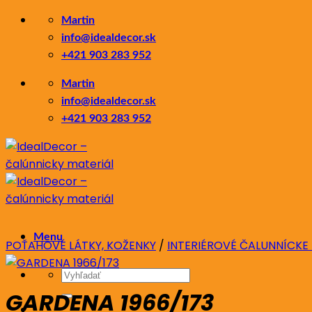
Skip
Martin
to
info@idealdecor.sk
content
+421 903 283 952
Martin
info@idealdecor.sk
+421 903 283 952
Menu
POŤAHOVÉ LÁTKY, KOŽENKY
/
INTERIÉROVÉ ČALUNNÍCKE
Hľadať:
GARDENA 1966/173