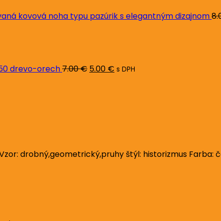
ná kovová noha typu pazúrik s elegantným dizajnom
8.
Pôvodná
Aktuálna
cena
cena
bola:
je:
7.00 €.
5.00 €.
L50 drevo-orech
7.00
€
5.00
€
s DPH
or: drobný,geometrický,pruhy štýl: historizmus Farba: če