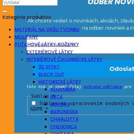
ODBER NOVI
Hľadať:
Kategórie produktov
Ak chcete vedieť o novinkách, akciách, zľavá
na odber noviniek a i
MATERIÁL NA VAŠU TVORBU
MOLITANY
POŤAHOVÉ LÁTKY, KOŽENKY
EXTERIÉROVÉ LÁTKY
INTERIÉROVÉ ČALUNNÍCKE LÁTKY
3D EFEKT
BLACK OUT
HISTORICKÉ LÁTKY
Toto nie je spam! Čítaj
ochrana súkromia
pre 
ALHAMBRA
Suhlas
*
ARTA
Súhlas so spracovaním osobných ú
AURORA
GDPR *
BARONESSA
CHARLOTTA
CHENONCA