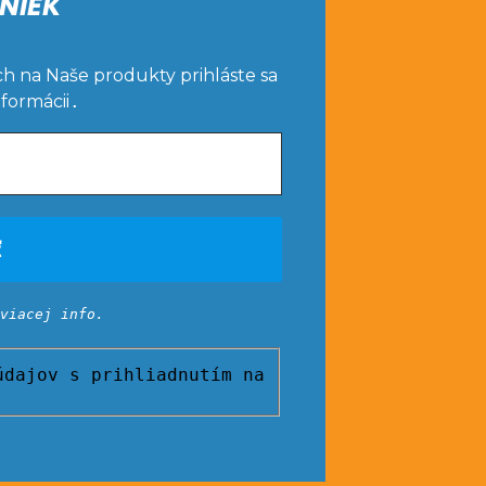
NIEK
ch na Naše produkty prihláste sa
nformácii
.
viacej info.
dajov s prihliadnutím na