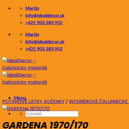
Skip
Martin
to
info@idealdecor.sk
content
+421 903 283 952
Martin
info@idealdecor.sk
+421 903 283 952
Menu
POŤAHOVÉ LÁTKY, KOŽENKY
/
INTERIÉROVÉ ČALUNNÍCKE
Hľadať:
GARDENA 1970/170