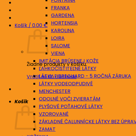
FONTAINA
FRANKA
GARDENA
HORTENSIA
Košík /
0.00
€
KAROLINA
LOIRA
SALOME
VIENA
IMITÁCIA BRÚSENEJ KOŽE
Žiadne produkty v košíku.
ĽAHKOČÍSTITEĽNÉ LÁTKY
LÁTKY FIBREGUARD - 5 ROČNÁ ZÁRUKA
Vrátiť sa do obchodu
LÁTKY VODEODPUDIVÉ
MENCHESTER
ODOLNÉ VOČI ZVIERATÁM
Košík
PLYŠOVÉ POŤAHOVÉ LÁTKY
VZOROVANÉ
ZÁKLADNÉ ČALUNNÍCKE LÁTKY BEZ ÚPRA
ZAMAT