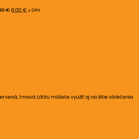
8.00 €.
6.00 €.
00
€
6.00
€
s DPH
rvená, tmavá Látku môžete využiť aj na šitie oblečenia