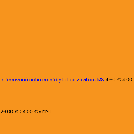
Pôvo
cena
bola:
4.60 
hrómovaná noha na nábytok so závitom M8
4.60
€
4.00
Pôvodná
Aktuálna
cena
cena
bola:
je:
26.00 €.
24.00 €.
26.00
€
24.00
€
s DPH