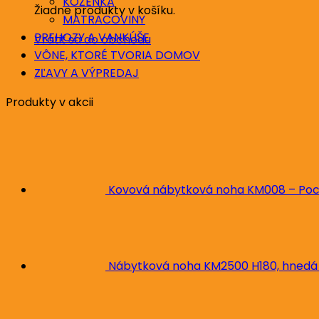
KOŽENKA
Žiadne produkty v košíku.
MATRACOVINY
PREHOZY A VANKÚŠE
Vrátiť sa do obchodu
VÔNE, KTORÉ TVORIA DOMOV
ZĽAVY A VÝPREDAJ
Produkty v akcii
Kovová nábytková noha KM008 – Poc
Nábytková noha KM2500 H180, hnedá