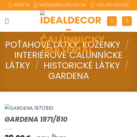
Skip
MARTIN
INFO@IDEALDECOR.SK
+421 903 283 952
to
content
POŤAHOVÉ LÁTKY, KOŽENKY
/
INTERIÉROVÉ ČALUNNÍCKE
LÁTKY
/
HISTORICKÉ LÁTKY
/
GARDENA
GARDENA 1971/810