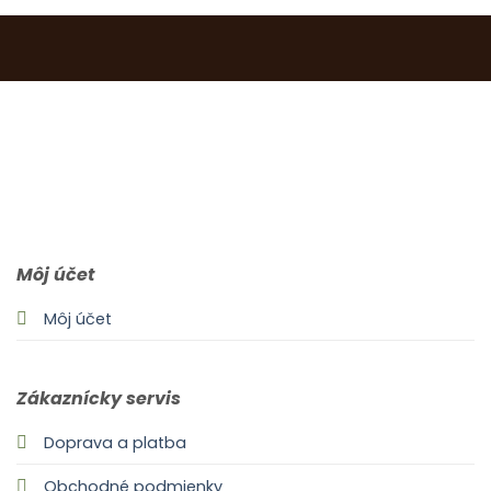
0903 283 952
info@idealdecor.sk
Môj účet
Môj účet
Zákaznícky servis
Doprava a platba
Obchodné podmienky