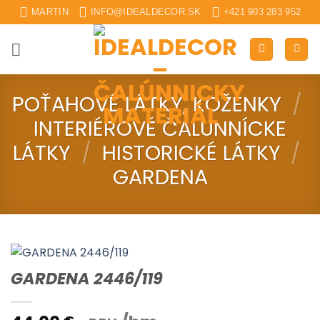
Skip
MARTIN
INFO@IDEALDECOR.SK
+421 903 283 952
to
content
POŤAHOVÉ LÁTKY, KOŽENKY
/
INTERIÉROVÉ ČALUNNÍCKE
LÁTKY
/
HISTORICKÉ LÁTKY
/
GARDENA
GARDENA 2446/119