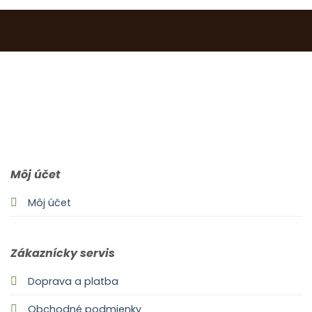
0903 283 952
info@idealdecor.sk
Môj účet
Môj účet
Zákaznícky servis
Doprava a platba
Obchodné podmienky